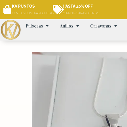
Ir
KV PUNTOS
HASTA 40% OFF
al
CON TUS COMPRAS GENERAS
MIRA NUESTRAS OFERTAS
contenido
Pulseras
Anillos
Caravanas