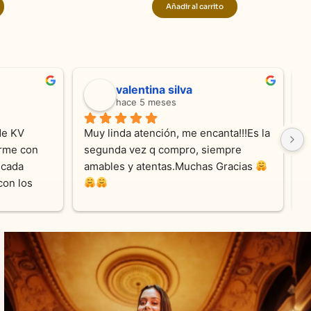
Añadir al carrito
valentina silva
hace 5 meses
e KV 
Muy linda atención, me encanta!!!Es la 
E
me con 
segunda vez q compro, siempre 
r
cada 
amables y atentas.Muchas Gracias 
on los 
0% 