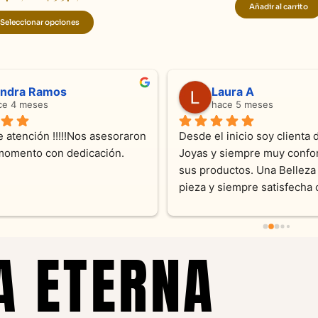
Añadir al carrito
Seleccionar opciones
ndra Ramos
Laura A
ce 4 meses
hace 5 meses
 atención !!!!!Nos asesoraron 
Desde el inicio soy clienta d
momento con dedicación.
Joyas y siempre muy confor
sus productos. Una Belleza 
pieza y siempre satisfecha c
pedidos personalizados .10
recomendable
A ETERNA