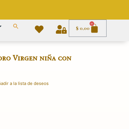
Carrito
0
$
0,00
oro Virgen niña con
adir a la lista de deseos