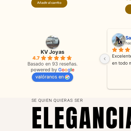
Añadir al carrito
Adriana Ghisoli
Sa
hace 3 meses
ha
KV Joyas
Muy buena atención, con amabilidad y 
Excelente
4.7
 
orientaciones convenientes 
en todo 
Basado en 93 reseñas.
powered by
G
o
o
g
l
e
valóranos en
s 
as
SE QUIEN QUIERAS SER
ELEGANCI