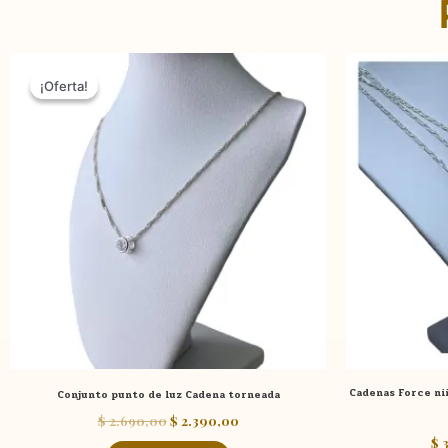
El
El
precio
precio
¡Oferta!
¡Oferta!
original
actual
era:
es:
$ 2.690,00.
$ 2.390,00.
Cadenas Force ni
Conjunto punto de luz Cadena torneada
$
2.690,00
$
2.390,00
$
3