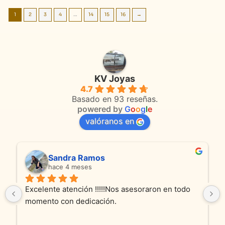
1
2
3
4
…
14
15
16
→
KV Joyas
4.7
Basado en 93 reseñas.
powered by
G
o
o
g
l
e
valóranos en
Sandra Ramos
hace 4 meses
Excelente atención !!!!!Nos asesoraron en todo 
momento con dedicación.