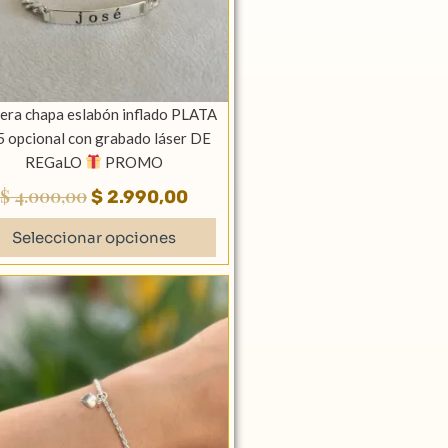
se
pueden
elegir
en
la
era chapa eslabón inflado PLATA
página
 opcional con grabado láser DE
de
REGaLO
PROMO
producto
$
4.000,00
$
2.990,00
Seleccionar opciones