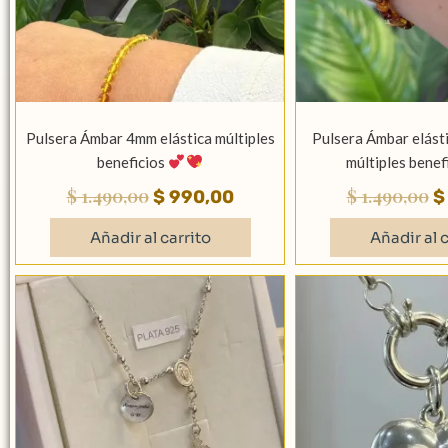
Pulsera Ámbar 4mm elástica múltiples
Pulsera Ámbar elásti
beneficios
múltiples benef
$
1.490,00
$
1.490,00
$
990,00
$
Añadir al carrito
Añadir al c