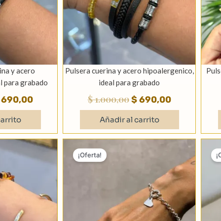
ina y acero
Pulsera cuerina y acero hipoalergenico,
Puls
al para grabado
ideal para grabado
$
1.000,00
690,00
$
690,00
arrito
Añadir al carrito
El
El
El
recio
precio
precio
precio
¡Oferta!
¡
iginal
actual
original
actual
a:
es:
era:
es:
 1.490,00.
$ 990,00.
$ 4.190,00.
$ 3.590,00