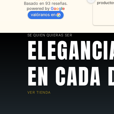
 
orientaciones convenientes 
en todo 
Basado en 93 reseñas.
powered by
G
o
o
g
l
e
valóranos en
s 
as
SE QUIEN QUIERAS SER
ELEGANCI
EN CADA 
VER TIENDA