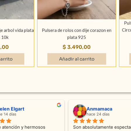
Pul
Circ
je arbol vida plata
Pulsera de rolos con dije corazon en
 10k
plata 925
,00
$
3.490,00
arrito
Añadir al carrito
ndra Ramos
Laura A
ce 4 meses
hace 5 meses
 atención !!!!!Nos asesoraron 
Desde el inicio soy clienta d