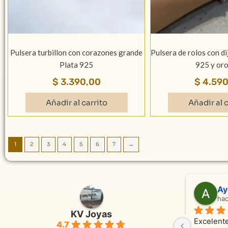
Pulsera turbillon con corazones grande
Pulsera de rolos con di
Plata 925
925 y oro
$
3.390,00
$
4.590
Añadir al carrito
Añadir al c
1
2
3
4
5
6
7
→
Adriana Ghisoli
Sa
hace 3 meses
ha
KV Joyas
Muy buena atención, con amabilidad y 
Excelente
4.7