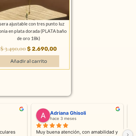
sera ajustable con tres punto luz
onia en plata dorada (PLATA baño
de oro 18k)
$
3.490,00
$
2.690,00
Añadir al carrito
valentina silva
hace 6 meses
e KV 
Muy linda atención, me encanta!!!Es la 
E