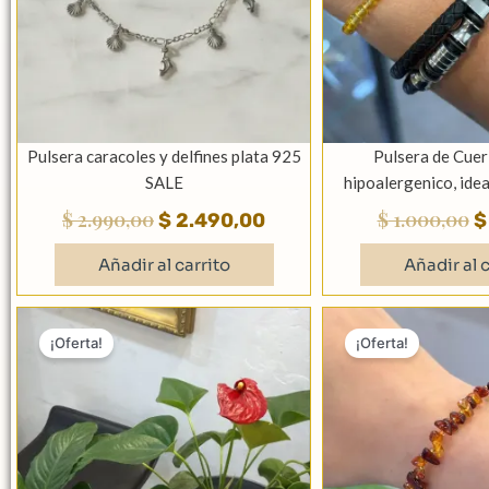
Pulsera caracoles y delfines plata 925
Pulsera de Cuer
SALE
hipoalergenico, ide
$
2.990,00
$
1.000,00
$
2.490,00
$
Añadir al carrito
Añadir al c
El
El
El
precio
precio
p
¡Oferta!
¡Oferta!
original
actual
or
era:
es:
er
$ 1.490,00.
$ 990,00.
$