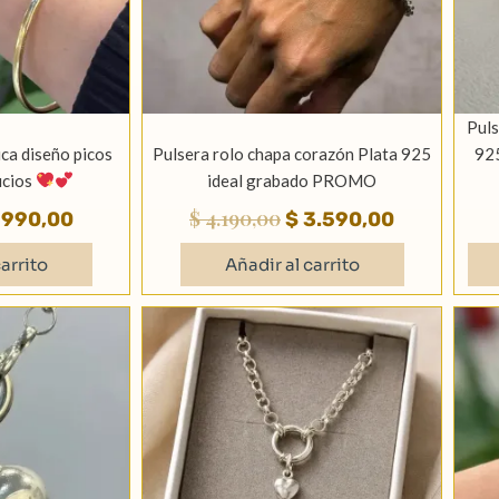
Puls
ca diseño picos
Pulsera rolo chapa corazón Plata 925
925
icios
ideal grabado PROMO
$
4.190,00
990,00
$
3.590,00
arrito
Añadir al carrito