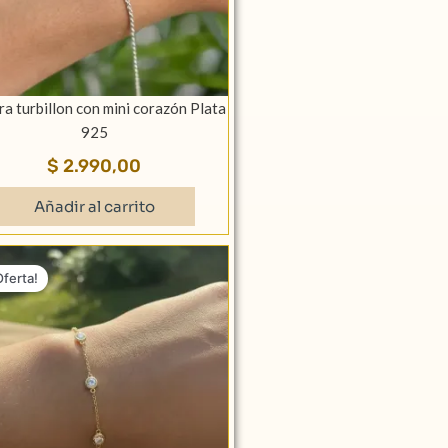
ra turbillon con mini corazón Plata
925
$
2.990,00
Añadir al carrito
El
El
precio
precio
Oferta!
original
actual
era:
es:
$ 3.490,00.
$ 2.690,00.