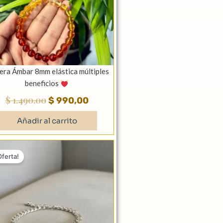
era Ámbar 8mm elástica múltiples
beneficios
$
1.490,00
$
990,00
Añadir al carrito
El
El
Este
precio
precio
Oferta!
producto
original
actual
tiene
era:
es:
múltiples
.
$ 4.000,00.
$ 2.990,00.
variantes.
Las
opciones