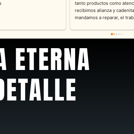
momento con dedicación.
Joyas y siempre muy confor
sus productos. Una Belleza 
pieza y siempre satisfecha c
pedidos personalizados .10
recomendable
A ETERNA
DETALLE