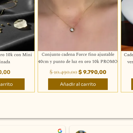
$ 10.490,00.
$ 9.790,00
Conjunto cadena Force fino ajustable
ro 10k con Mini
Cade
40cm y punto de luz en oro 10k PROMO
inada
ve
$
10.490,00
0,00
$
9.790,00
arrito
Añadir al carrito