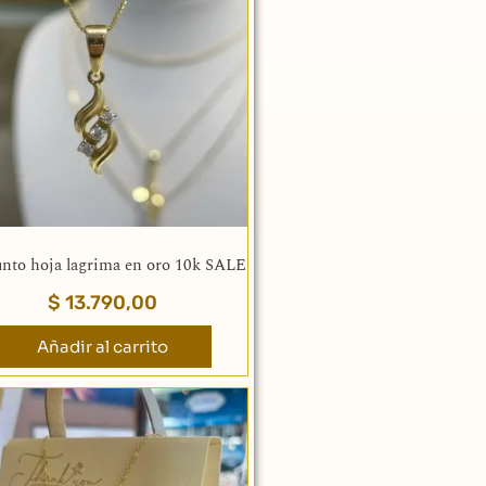
nto hoja lagrima en oro 10k SALE
$
13.790,00
Añadir al carrito
Rango
Este
de
producto
precios:
tiene
desde
múltiples