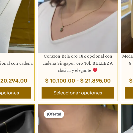
$ 8.499,00
$ 10.100
riantes.
variantes.
hasta
hasta
s
Las
$ 20.294,00
$ 21.895
ciones
opciones
se
eden
pueden
egir
elegir
en
la
Corazon Bela oro 18k opcional con
Medal
gina
página
ional con cadena
cadena Singapur oro 10k BELLEZA
8
de
clásica y elegante
oducto
producto
20.294,00
$
10.100,00
-
$
21.895,00
$
opciones
Seleccionar opciones
El
El
precio
precio
¡Oferta!
original
actual
era:
es: