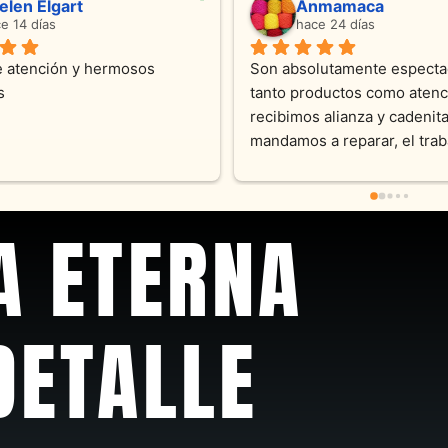
ndra Ramos
Laura A
ce 4 meses
hace 5 meses
 atención !!!!!Nos asesoraron 
Desde el inicio soy clienta d
momento con dedicación.
Joyas y siempre muy confor
sus productos. Una Belleza 
pieza y siempre satisfecha c
pedidos personalizados .10
recomendable
A ETERNA
DETALLE