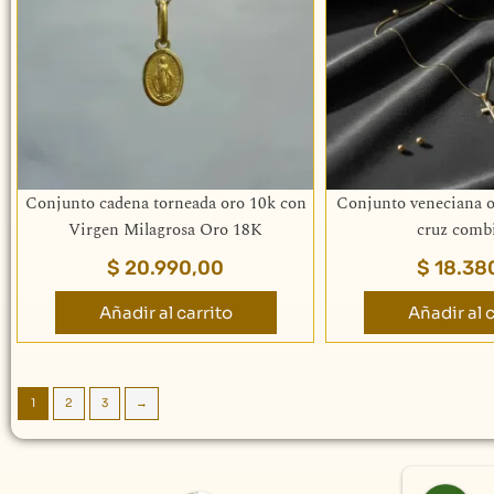
Conjunto cadena torneada oro 10k con
Conjunto veneciana o
Virgen Milagrosa Oro 18K
cruz comb
$
20.990,00
$
18.38
Añadir al carrito
Añadir al c
1
2
3
→