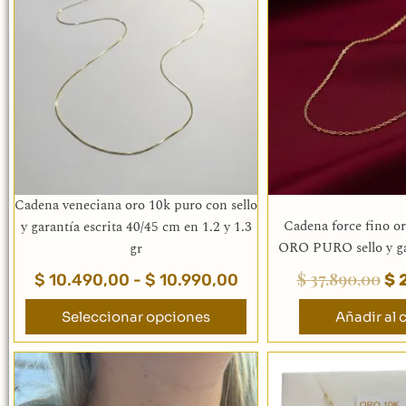
precios:
ori
tiene
desde
era
múltiples
$ 10.490,00
$ 
variantes.
hasta
Las
$ 10.990,00
opciones
se
pueden
elegir
en
la
Cadena veneciana oro 10k puro con sello
página
Cadena force fino o
y garantía escrita 40/45 cm en 1.2 y 1.3
de
ORO PURO sello y 
gr
producto
$
37.890,00
$
10.490,00
-
$
10.990,00
$
2
Seleccionar opciones
Añadir al c