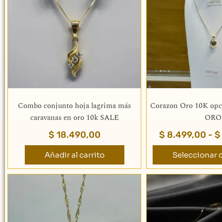
va
La
op
se
pu
el
en
la
pá
Combo conjunto hoja lagrima más
Corazon Oro 10K opc
de
caravanas en oro 10k SALE
ORO
pr
$
18.490,00
$
8.499,00
-
$
Añadir al carrito
Seleccionar 