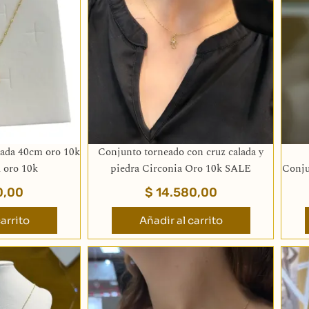
eada 40cm oro 10k
Conjunto torneado con cruz calada y
l oro 10k
piedra Circonia Oro 10k SALE
Conju
0,00
$
14.580,00
arrito
Añadir al carrito
Rango
Rango
te
Este
de
de
oducto
producto
precios:
precios:
ene
tiene
desde
desde
ltiples
múltiples