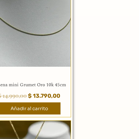
original
actual
era:
es:
00.
$ 14.990,00.
$ 13.790,00.
ena mini Grumet Oro 10k 45cm
$
14.990,00
$
13.790,00
Añadir al carrito