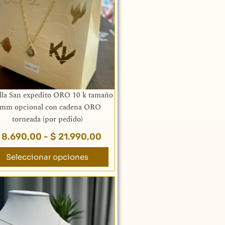
,00
$ 8.690,00
variantes.
hasta
Las
,00
$ 21.990,00
opciones
se
pueden
elegir
en
la
la San expedito ORO 10 k tamaño
página
 mm opcional con cadena ORO
de
torneada (por pedido)
producto
8.690,00
-
$
21.990,00
Seleccionar opciones