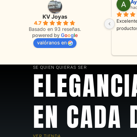
Adriana Ghisoli
Sa
hace 3 meses
ha
KV Joyas
Muy buena atención, con amabilidad y 
Excelente
4.7
 
orientaciones convenientes 
en todo 
Basado en 93 reseñas.
powered by
G
o
o
g
l
e
valóranos en
s 
as
SE QUIEN QUIERAS SER
ELEGANCI
EN CADA 
VER TIENDA