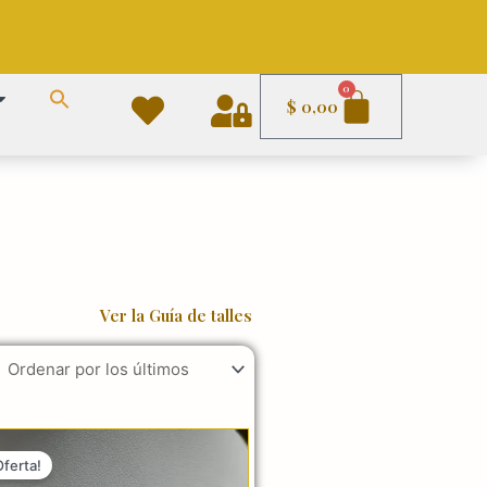
Carrito
0
$
0,00
Ver la Guía de talles
El
El
precio
precio
Oferta!