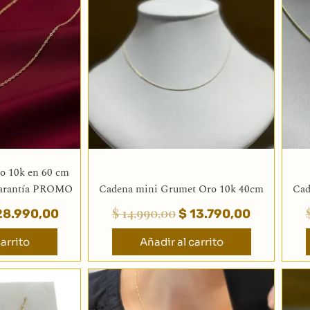
ginal
actual
original
actual
:
es:
era:
es:
37.890,00.
$ 28.990,00.
$ 14.990,00.
$ 13.790,
ro 10k en 60 cm
garantía PROMO
Cadena mini Grumet Oro 10k 40cm
Cad
$
14.990,00
8.990,00
$
13.790,00
arrito
Añadir al carrito