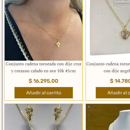
Conjunto cadena torneada con dije cruz
Conjunto cadena torn
y corazon calado en oro 10k 45cm
con dije ange
$
16.295,00
$
14.78
Añadir al carrito
Añadir al c
Es
pr
ti
mú