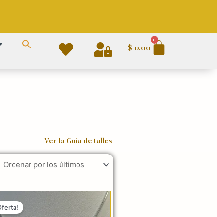
Carrito
0
$
0,00
Ver la Guía de talles
El
El
precio
precio
Oferta!