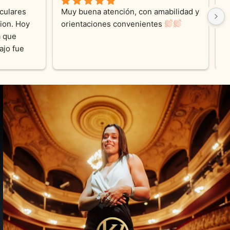
nta de KV 
Muy linda atención, me encanta!!!Es la 
nforme con 
segunda vez q compro, siempre 
eza cada 
amables y atentas.Muchas Gracias 
ha con los 
 .100% 