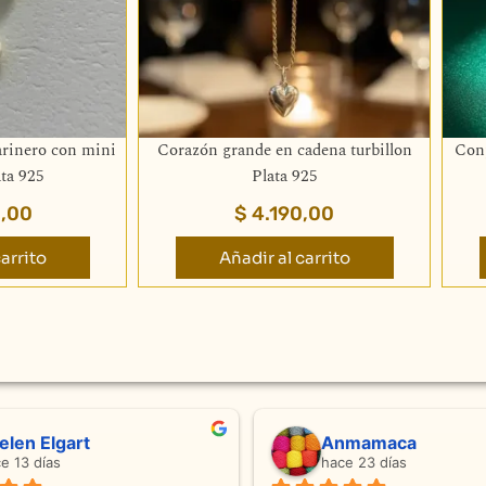
arinero con mini
Corazón grande en cadena turbillon
Conj
ta 925
Plata 925
,00
$
4.190,00
arrito
Añadir al carrito
Sandra Ramos
Laura A
hace 4 meses
hace 5 meses