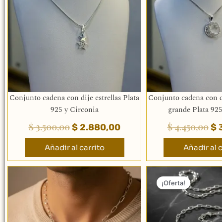
$ 3.500,00.
$ 2.880,00.
$ 
Conjunto cadena con dije estrellas Plata
Conjunto cadena con di
925 y Circonia
grande Plata 925
$
3.500,00
$
4.450,00
$
2.880,00
$
3
Añadir al carrito
Añadir al c
El
p
¡Oferta!
or
er
$