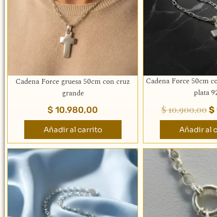
Cadena Force 50cm co
Cadena Force gruesa 50cm con cruz
plata 9
grande
$
10.900,00
$
10.980,00
$
Añadir al carrito
Añadir al c