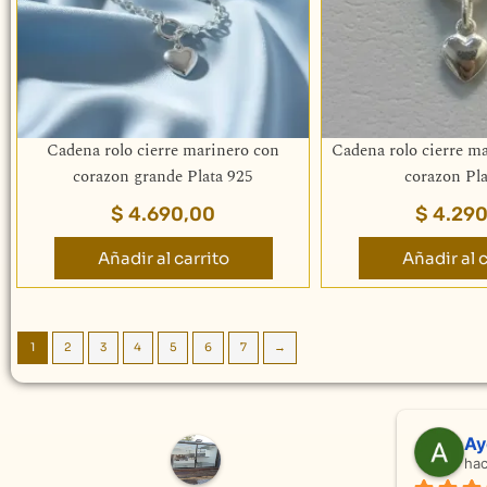
Cadena rolo cierre marinero con
Cadena rolo cierre m
corazon grande Plata 925
corazon Pla
$
4.690,00
$
4.290
Añadir al carrito
Añadir al c
1
2
3
4
5
6
7
→
Adriana Ghisoli
hace 3 meses