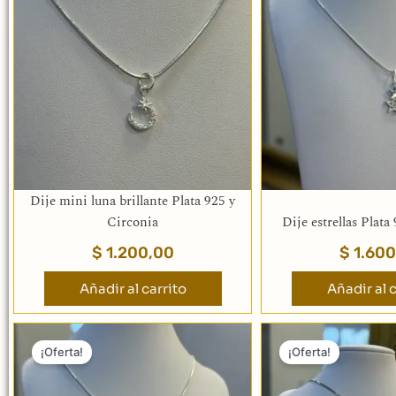
Dije mini luna brillante Plata 925 y
Circonia
Dije estrellas Plata
$
1.200,00
$
1.600
Añadir al carrito
Añadir al c
El
El
El
precio
precio
pr
¡Oferta!
¡Oferta!
original
actual
or
era:
es:
er