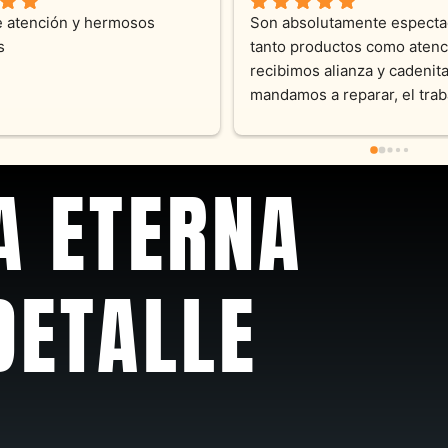
ente atención !!!!!Nos asesoraron 
Desde el inicio soy clie
odo momento con dedicación.
Joyas y siempre muy co
sus productos. Una Bell
pieza y siempre satisfec
pedidos personalizados
recomendable
A ETERNA
DETALLE