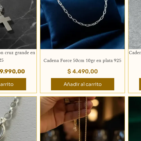
n cruz grande en
Caden
25
Cadena Force 50cm 10gr en plata 925
9.990,00
$
4.490,00
arrito
Añadir al carrito