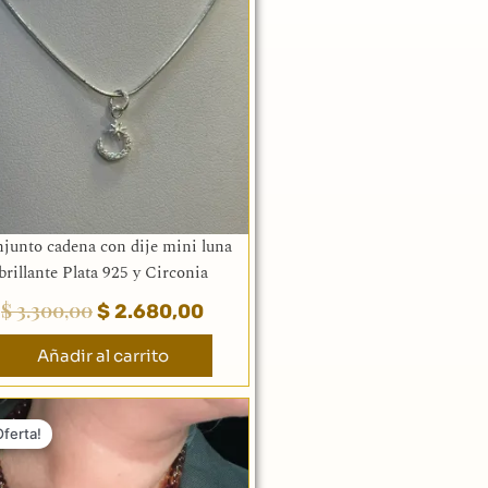
original
actual
era:
es:
$ 3.300,00.
$ 2.680,00.
junto cadena con dije mini luna
brillante Plata 925 y Circonia
$
3.300,00
$
2.680,00
Añadir al carrito
El
El
precio
precio
Oferta!
original
actual
era:
es: