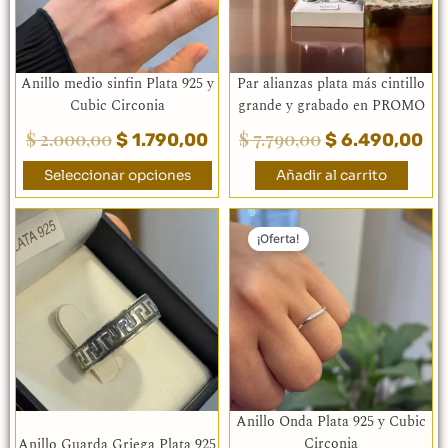
opciones
se
pueden
elegir
Anillo medio sinfin Plata 925 y
Par alianzas plata más cintillo
en
Cubic Circonia
grande y grabado en PROMO
la
$
2.000,00
$
7.790,00
$
1.790,00
$
6.490,00
página
de
Seleccionar opciones
Añadir al carrito
producto
El
El
Este
precio
pr
¡Oferta!
producto
original
ac
tiene
era:
múltiples
es:
variantes.
$ 2.000,00.
$ 
Las
opciones
se
pueden
elegir
Anillo Onda Plata 925 y Cubic
en
Circonia
Anillo Guarda Griega Plata 925