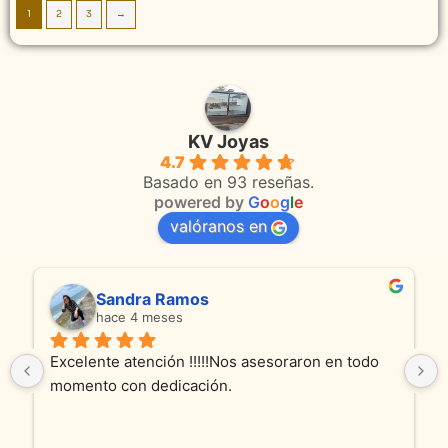
1
2
3
→
KV Joyas
4.7
Basado en 93 reseñas.
powered by
G
o
o
g
l
e
valóranos en
Sandra Ramos
hace 4 meses
Excelente atención !!!!!Nos asesoraron en todo 
momento con dedicación.