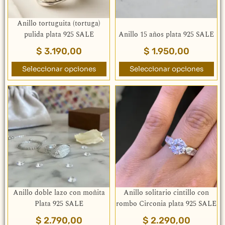
pueden
pueden
elegir
elegir
Anillo tortuguita (tortuga)
en
en
pulida plata 925 SALE
Anillo 15 años plata 925 SALE
la
la
$
3.190,00
$
1.950,00
página
página
de
de
Seleccionar opciones
Seleccionar opciones
producto
producto
Este
Este
producto
producto
tiene
tiene
múltiples
múltiples
variantes.
variantes.
Las
Las
opciones
opciones
se
se
pueden
pueden
elegir
elegir
Anillo doble lazo con moñita
Anillo solitario cintillo con
en
en
Plata 925 SALE
rombo Circonia plata 925 SALE
la
la
$
2.790,00
$
2.290,00
página
página