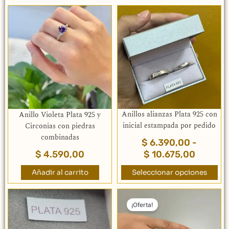
Rango
Este
de
producto
precios
tiene
múltiples
desde
variantes.
$ 6.390
Las
hasta
opciones
$ 10.67
se
pueden
elegir
Anillos alianzas Plata 925 con
Anillo Violeta Plata 925 y
en
inicial estampada por pedido
Circonias con piedras
la
combinadas
$
6.390,00
-
página
$
4.590,00
$
10.675,00
de
producto
Añadir al carrito
Seleccionar opciones
El
El
Este
precio
pr
¡Oferta!
producto
original
act
tiene
múltiples