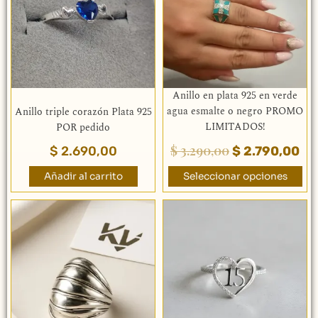
era:
es:
variantes.
$ 3.290,00.
$ 2
Las
opciones
se
pueden
elegir
Anillo en plata 925 en verde
en
agua esmalte o negro PROMO
Anillo triple corazón Plata 925
la
LIMITADOS!
POR pedido
página
$
3.290,00
$
2.690,00
$
2.790,00
de
producto
Añadir al carrito
Seleccionar opciones
Este
Este
producto
producto
tiene
tiene
múltiples
múltiples
variantes.
variantes.
Las
Las
opciones
opciones
se
se