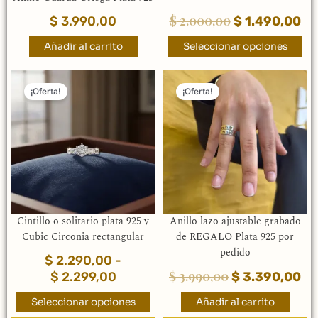
la
$
2.000,00
$
3.990,00
$
1.490,00
página
de
Añadir al carrito
Seleccionar opciones
producto
Rango
El
El
Este
de
precio
pr
¡Oferta!
¡Oferta!
producto
precios:
original
ac
tiene
múltiples
desde
era:
es:
variantes.
$ 2.290,00
$ 3.990,00.
$ 
Las
hasta
opciones
$ 2.299,00
se
pueden
elegir
Cintillo o solitario plata 925 y
Anillo lazo ajustable grabado
en
Cubic Circonia rectangular
de REGALO Plata 925 por
la
pedido
$
2.290,00
-
página
$
3.990,00
$
2.299,00
$
3.390,00
de
producto
Seleccionar opciones
Añadir al carrito