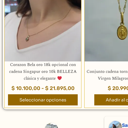
precios:
tiene
desde
múltiples
$ 10.100,00
variantes.
hasta
Las
$ 21.895,00
opciones
se
pueden
elegir
en
la
Corazon Bela oro 18k opcional con
página
cadena Singapur oro 10k BELLEZA
Conjunto cadena torn
de
clásica y elegante
Virgen Milagro
producto
$
10.100,00
-
$
21.895,00
$
20.99
Seleccionar opciones
Añadir al c
Adriana Ghisoli
Sa