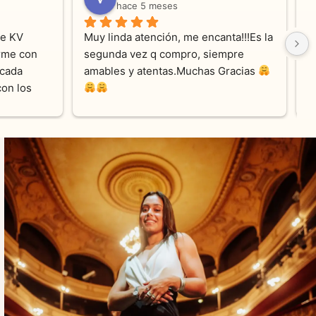
hace 5 meses
e KV 
Muy linda atención, me encanta!!!Es la 
E
me con 
segunda vez q compro, siempre 
r
cada 
amables y atentas.Muchas Gracias 
on los 
0% 