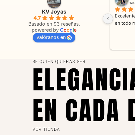
hace 3 meses
ha
KV Joyas
Muy buena atención, con amabilidad y 
Excelente
4.7
 
orientaciones convenientes 
en todo 
Basado en 93 reseñas.
powered by
G
o
o
g
l
e
valóranos en
s 
as
SE QUIEN QUIERAS SER
ELEGANCI
EN CADA 
VER TIENDA