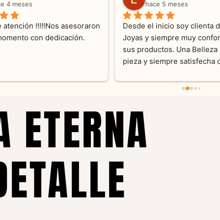
ce 4 meses
hace 5 meses
 atención !!!!!Nos asesoraron 
Desde el inicio soy clienta d
momento con dedicación.
Joyas y siempre muy confor
sus productos. Una Belleza 
pieza y siempre satisfecha c
pedidos personalizados .10
recomendable
A ETERNA
DETALLE