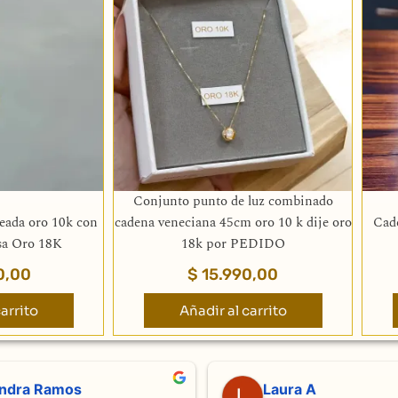
Conjunto punto de luz combinado
eada oro 10k con
cadena veneciana 45cm oro 10 k dije oro
Cad
sa Oro 18K
18k por PEDIDO
0,00
$
15.990,00
arrito
Añadir al carrito
ndra Ramos
Laura A