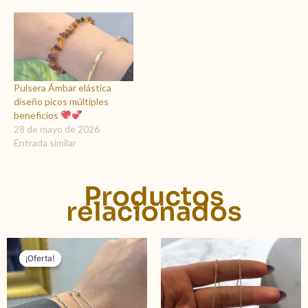
Pulsera Ámbar elástica
diseño picos múltiples
beneficios
28 de mayo de 2026
Entrada similar
Productos
relacionados
El
El
precio
precio
¡Oferta!
¡Oferta!
original
actual
era:
es:
$ 2.590,00.
$ 1.990,00.