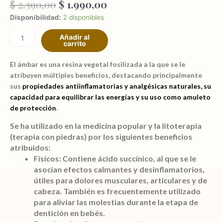
El
El
$
2.390,00
$
1.990,00
precio
precio
Collar
Disponibilidad:
2 disponibles
original
actual
piedra
era:
es:
Añadir al
Ámbar
carrito
$ 2.390,00.
$ 1.990,00.
8mm
múltiples
El ámbar
es una resina vegetal fosilizada a la que se le
beneficios
atribuyen múltiples beneficios, destacando principalmente
sus
propiedades
antiinflamatorias y analgésicas naturales
, su
capacidad para
equilibrar las energías
y su uso como
amuleto
cantidad
de protección
.
Se ha utilizado en la medicina popular y la litoterapia
(terapia con piedras) por los siguientes beneficios
atribuidos:
Físicos:
Contiene ácido succínico, al que se le
asocian efectos calmantes y desinflamatorios,
útiles para dolores musculares, articulares y de
cabeza. También es frecuentemente utilizado
para aliviar las molestias durante la etapa de
dentición en bebés.