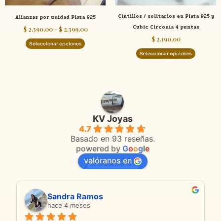
elegir
elegir
Cintillos / solitarios en Plata 925 y
Alianzas por unidad Plata 925
en
en
Cubic Circonia 4 puntas
$
2.390,00
-
$
2.399,00
la
la
$
2.190,00
página
página
Seleccionar opciones
de
de
Seleccionar opciones
producto
product
KV Joyas
4.7
Basado en 93 reseñas.
powered by
G
o
o
g
l
e
valóranos en
Sandra Ramos
hace 4 meses