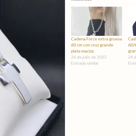
Cadena Force extra gruesa
Cad
60 cm con cruz grande
60/6
plata maciza
gra
26 de julio de 2023
24 
Entrada similar
Entr