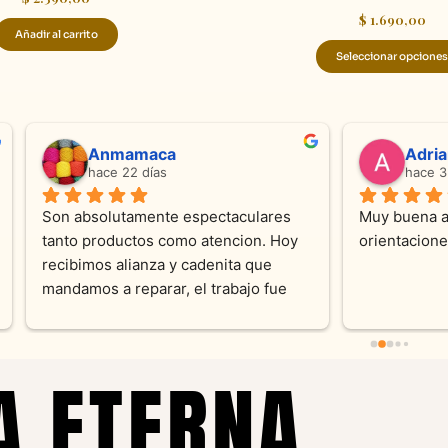
$
1.690,00
Añadir al carrito
Seleccionar opciones
ndra Ramos
Laura A
ce 4 meses
hace 5 meses
 atención !!!!!Nos asesoraron 
Desde el inicio soy clienta d
momento con dedicación.
Joyas y siempre muy confor
sus productos. Una Belleza 
pieza y siempre satisfecha c
pedidos personalizados .10
recomendable
A ETERNA