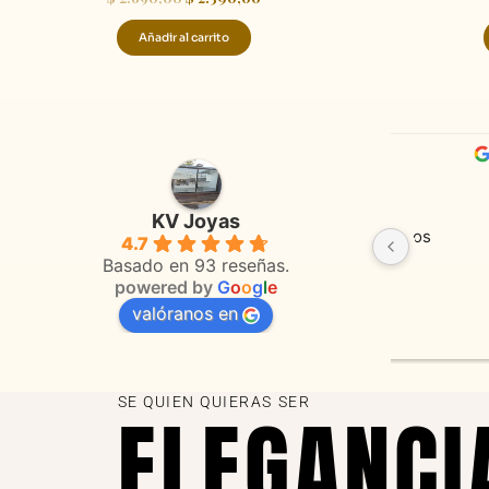
Añadir al carrito
Adriana Ghisoli
Sa
hace 3 meses
ha
KV Joyas
Muy buena atención, con amabilidad y 
Excelente
4.7
 
orientaciones convenientes 
en todo 
Basado en 93 reseñas.
powered by
G
o
o
g
l
e
valóranos en
s 
as
SE QUIEN QUIERAS SER
ELEGANCI