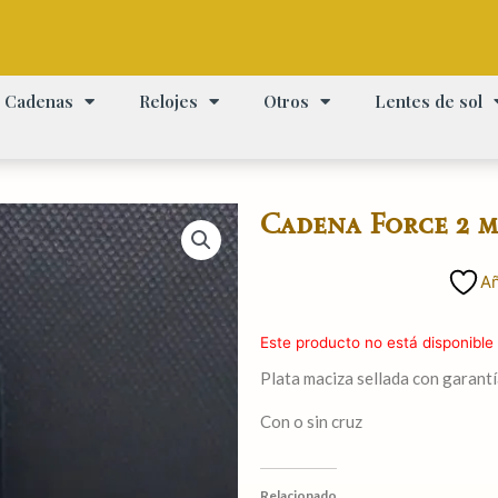
Cadenas
Relojes
Otros
Lentes de sol
Cadena Force 2 m
Añ
Este producto no está disponible
Plata maciza sellada con garantí
Con o sin cruz
Relacionado