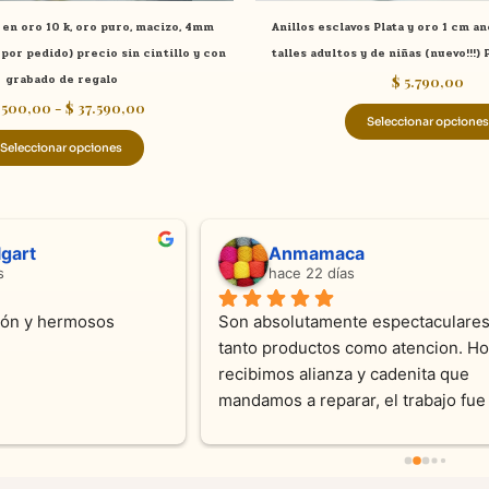
de
 en oro 10 k, oro puro, macizo, 4mm
Anillos esclavos Plata y oro 1 cm a
producto
por pedido) precio sin cintillo y con
talles adultos y de niñas (nuevo!!!)
grabado de regalo
$
5.790,00
.500,00
-
$
37.590,00
Seleccionar opciones
Seleccionar opciones
ndra Ramos
Laura A
ce 4 meses
hace 5 meses
 atención !!!!!Nos asesoraron 
Desde el inicio soy clienta d
momento con dedicación.
Joyas y siempre muy confor
sus productos. Una Belleza 
pieza y siempre satisfecha c
pedidos personalizados .10
recomendable