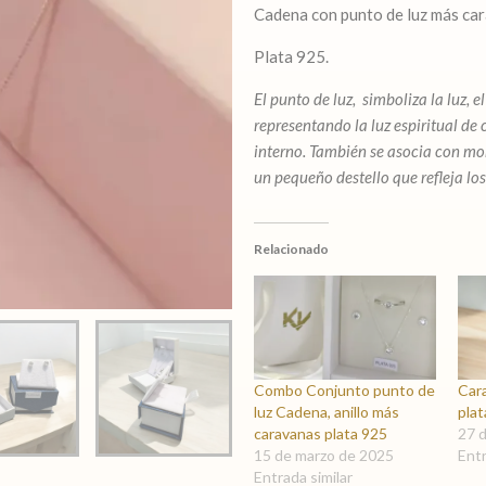
Cadena con punto de luz más car
luz
más
Plata 925.
caravanas
PROMO
El punto de luz, simboliza la luz, 
Plata
representando la luz espiritual de
925
interno. También se asocia con mo
cantidad
un pequeño destello que refleja lo
Relacionado
Combo Conjunto punto de
Car
luz Cadena, anillo más
pla
caravanas plata 925
27 
15 de marzo de 2025
Entr
Entrada similar