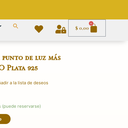
Carrito
0
$
0,00
punto de luz más
 Plata 925
adir a la lista de deseos
El
precio
s (puede reservarse)
actual
es:
o
$ 4.490,00.