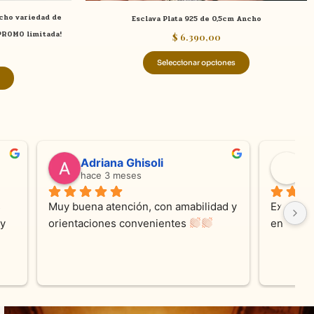
de
de
ncho variedad de
Esclava Plata 925 de 0,5cm Ancho
producto
producto
 PROMO limitada!
$
6.390,00
Seleccionar opciones
valentina silva
hace 5 meses
e KV 
Muy linda atención, me encanta!!!Es la 
E
me con 
segunda vez q compro, siempre 
r
cada 
amables y atentas.Muchas Gracias 
on los 
0% 