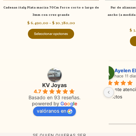
de
Cadenas italy Plata maciza 70Cm Force corto o largo de
Par de alianzas
producto
3mm con cruz grande
ancho (a medida 
$
6.490,00
-
$
10.380,00
$
3
Seleccionar opciones
Adriana Ghisoli
Sa
hace 3 meses
ha
KV Joyas
Muy buena atención, con amabilidad y 
Excelente
4.7
 
orientaciones convenientes 
en todo 
Basado en 93 reseñas.
powered by
G
o
o
g
l
e
valóranos en
s 
as
SE QUIEN QUIERAS SER