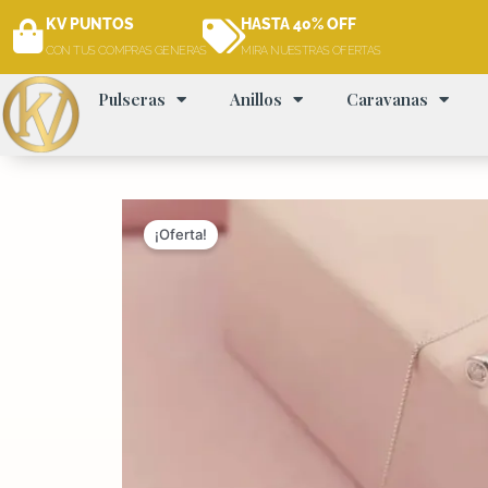
Ir
KV PUNTOS
HASTA 40% OFF
al
CON TUS COMPRAS GENERAS
MIRA NUESTRAS OFERTAS
contenido
Pulseras
Anillos
Caravanas
¡Oferta!