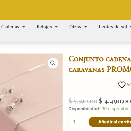
Cadenas
Relojes
Otros
Lentes de sol
Conjunto cadena 
caravanas PROMO
Añ
El
$
5.590,00
$
4.490,00
precio
Conjunto
Disponibilidad:
99 disponible
original
cadena
era:
Añadir al carrit
punto
$ 5.590,00.
de