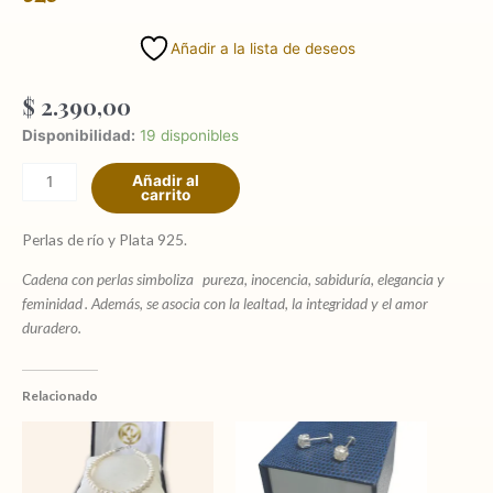
Añadir a la lista de deseos
$
2.390,00
Collar
Disponibilidad:
19 disponibles
perlas
Añadir al
juntas
carrito
Cultivo
y
Perlas de río y Plata 925.
Plata
Cadena con perlas
simboliza
pureza, inocencia, sabiduría, elegancia y
925
feminidad
.
Además, se asocia con la lealtad, la integridad y el amor
cantidad
duradero.
Relacionado