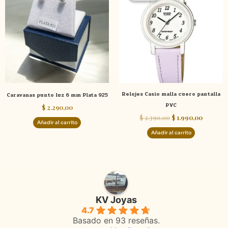
era:
es:
$ 2.390,00.
$ 1.990,0
Relojes Casio malla cuero pantalla
Caravanas punto luz 6 mm Plata 925
PVC
$
2.290,00
$
2.390,00
$
1.990,00
Añadir al carrito
Añadir al carrito
KV Joyas
4.7
Basado en 93 reseñas.