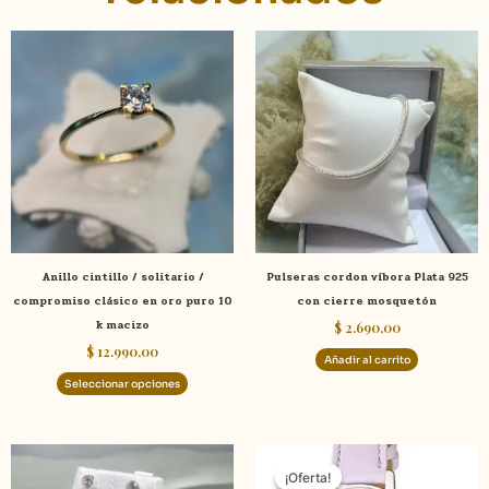
Este
producto
tiene
múltiples
variantes.
Las
opciones
se
pueden
elegir
Anillo cintillo / solitario /
Pulseras cordon víbora Plata 925
en
compromiso clásico en oro puro 10
con cierre mosquetón
la
k macizo
$
2.690,00
página
$
12.990,00
de
Añadir al carrito
producto
Seleccionar opciones
El
El
precio
precio
¡Oferta!
¡Oferta!
original
actual