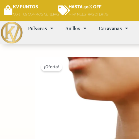
Ir
KV PUNTOS
HASTA 40% OFF
al
CON TUS COMPRAS GENERAS
MIRA NUESTRAS OFERTAS
contenido
Pulseras
Anillos
Caravanas
¡Oferta!