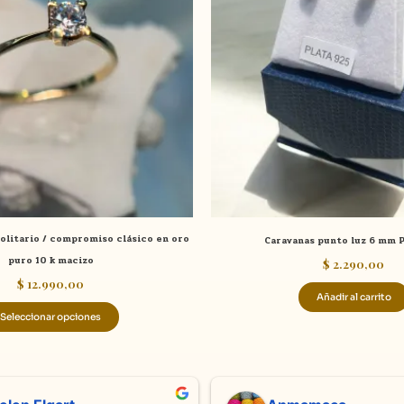
múltiples
variantes.
Las
opciones
se
pueden
elegir
en
la
página
de
 solitario / compromiso clásico en oro
Caravanas punto luz 6 mm P
producto
puro 10 k macizo
$
2.290,00
$
12.990,00
Añadir al carrito
Seleccionar opciones