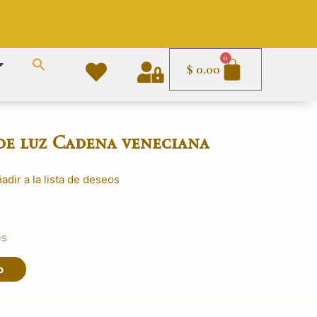
Carrito
0
$
0,00
de luz Cadena veneciana
adir a la lista de deseos
El
precio
es
actual
es:
o
.
$ 2.390,00.