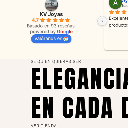
maca
Adriana Ghisoli
2 días
hace 3 meses
KV Joyas
amente espectaculares 
Muy buena atención, con amabil
4.7
tos como atencion. Hoy 
orientaciones convenientes 
Basado en 93 reseñas.
powered by
G
o
o
g
l
e
ianza y cadenita que 
valóranos en
eparar, el trabajo fue 
omos clientes y estamos 
 Muchas gracias KV joyas
SE QUIEN QUIERAS SER
ELEGANCI
EN CADA 
VER TIENDA