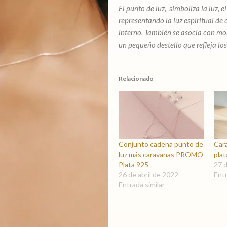
veneciana
El punto de luz, simboliza la luz, 
cantidad
representando la luz espiritual de
interno. También se asocia con mo
un pequeño destello que refleja lo
Relacionado
Conjunto cadena punto de
Car
luz más caravanas PROMO
pla
Plata 925
27 
26 de abril de 2022
Entr
Entrada similar