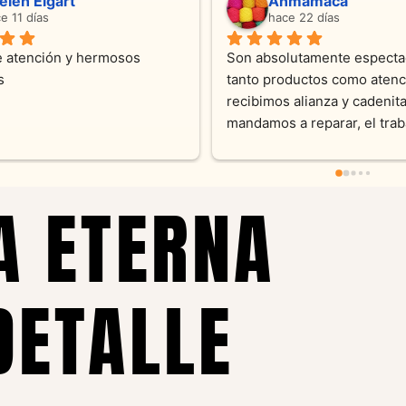
Sandra Ramos
hace 4 meses
idad y 
Excelente atención !!!!!Nos asesoraron 
Desde
en todo momento con dedicación.
Joya
sus 
pieza
pedi
reco
A ETERNA
DETALLE