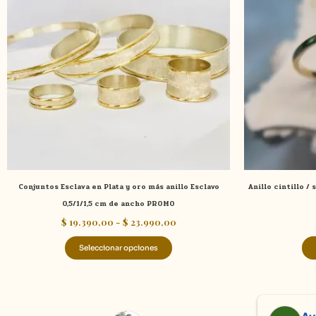
$ 19.390,00
múltiples
hasta
variantes.
$ 23.990,00
Las
opciones
se
pueden
elegir
en
la
página
de
Conjuntos Esclava en Plata y oro más anillo Esclavo
Anillo cintillo /
producto
0,5/1/1,5 cm de ancho PROMO
$
19.390,00
-
$
23.990,00
Seleccionar opciones