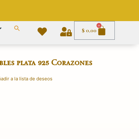
Carrito
0
$
0,00
bles plata 925 Corazones
adir a la lista de deseos
El
precio
actual
es:
.
$ 1.490,00.