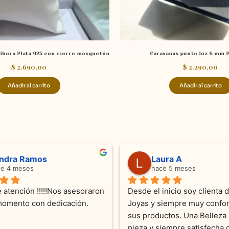
íbora Plata 925 con cierre mosquetón
Caravanas punto luz 6 mm P
$
2.690,00
$
2.290,00
Añadir al carrito
Añadir al carrito
ndra Ramos
Laura A
ce 4 meses
hace 5 meses
 atención !!!!!Nos asesoraron 
Desde el inicio soy clienta d
momento con dedicación.
Joyas y siempre muy confor
sus productos. Una Belleza 
pieza y siempre satisfecha c