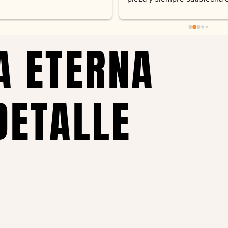
pedidos personalizados .10
recomendable
A ETERNA
DETALLE