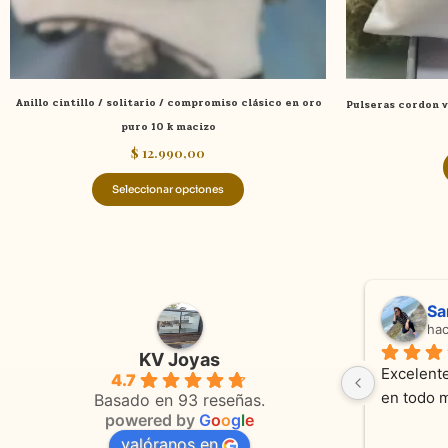
en
la
página
de
Anillo cintillo / solitario / compromiso clásico en oro
Pulseras cordon v
producto
puro 10 k macizo
$
12.990,00
Seleccionar opciones
Adriana Ghisoli
Sa
hace 3 meses
ha
KV Joyas
Muy buena atención, con amabilidad y 
Excelente
4.7
 
orientaciones convenientes 
en todo 
Basado en 93 reseñas.
powered by
G
o
o
g
l
e
valóranos en