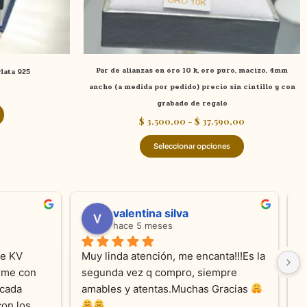
en
la
página
de
Par de alianzas en oro 10 k, oro puro, macizo, 4mm
lata 925
producto
ancho (a medida por pedido) precio sin cintillo y con
grabado de regalo
$
3.500,00
-
$
37.590,00
Seleccionar opciones
valentina silva
hace 5 meses
e KV 
Muy linda atención, me encanta!!!Es la 
E
me con 
segunda vez q compro, siempre 
r
cada 
amables y atentas.Muchas Gracias 
on los 