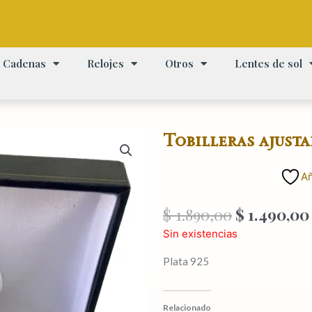
Cadenas
Relojes
Otros
Lentes de sol
Tobilleras ajusta
Añ
El
$
1.890,00
$
1.490,00
precio
Sin existencias
original
era:
Plata 925
$ 1.890,00
Relacionado