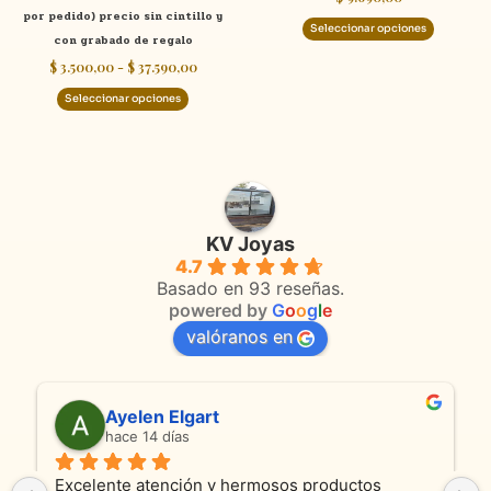
por pedido) precio sin cintillo y
página
página
Seleccionar opciones
con grabado de regalo
de
de
$
3.500,00
-
$
37.590,00
producto
product
Seleccionar opciones
KV Joyas
4.7
Basado en 93 reseñas.
powered by
G
o
o
g
l
e
valóranos en
Ayelen Elgart
hace 14 días
Excelente atención y hermosos productos