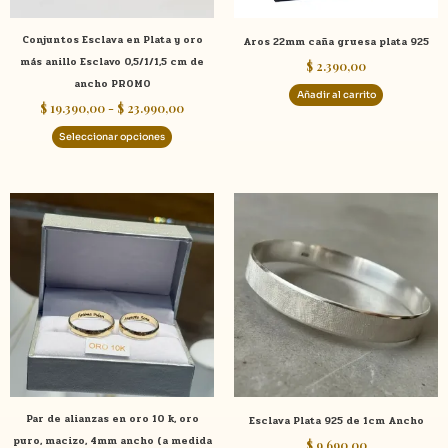
elegir
Conjuntos Esclava en Plata y oro
Aros 22mm caña gruesa plata 925
en
más anillo Esclavo 0,5/1/1,5 cm de
$
2.390,00
la
ancho PROMO
página
Añadir al carrito
$
19.390,00
-
$
23.990,00
de
producto
Seleccionar opciones
Rango
Este
Este
de
producto
product
precios:
tiene
tiene
desde
$ 3.500,00
múltiples
múltiple
hasta
variantes.
variante
$ 37.590,00
Las
Las
opciones
opcione
se
se
pueden
pueden
elegir
elegir
Par de alianzas en oro 10 k, oro
Esclava Plata 925 de 1cm Ancho
en
en
puro, macizo, 4mm ancho (a medida
$
9.690,00
la
la