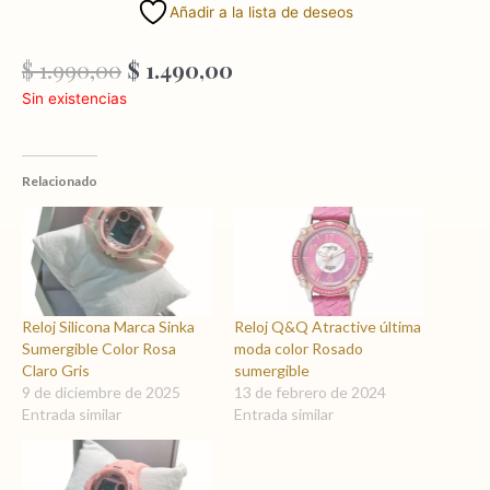
Añadir a la lista de deseos
El
El
$
1.990,00
$
1.490,00
precio
precio
Sin existencias
original
actual
era:
es:
$ 1.990,00.
$ 1.490,00.
Relacionado
Reloj Silicona Marca Sinka
Reloj Q&Q Atractive última
Sumergible Color Rosa
moda color Rosado
Claro Gris
sumergible
9 de diciembre de 2025
13 de febrero de 2024
Entrada similar
Entrada similar