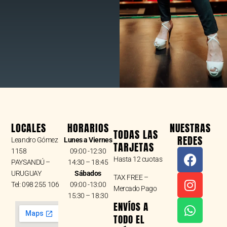
LOCALES
HORARIOS
NUESTRAS
TODAS LAS
REDES
Leandro Gómez
Lunes a Viernes
TARJETAS
F
I
W
1158
09:00 -12:30
Hasta 12 cuotas
a
n
h
PAYSANDÚ –
14:30 – 18:45
URUGUAY
Sábados
c
s
a
TAX FREE –
Tel: 098 255 106
09:00 -13:00
e
t
t
Mercado Pago
15:30 – 18:30
b
a
s
ENVÍOS A
o
g
a
TODO EL