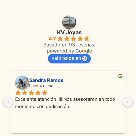
KV Joyas
4.7
Basado en 93 reseñas.
powered by
G
o
o
g
l
e
valóranos en
Sandra Ramos
hace 4 meses
Excelente atención !!!!!Nos asesoraron en todo 
momento con dedicación.