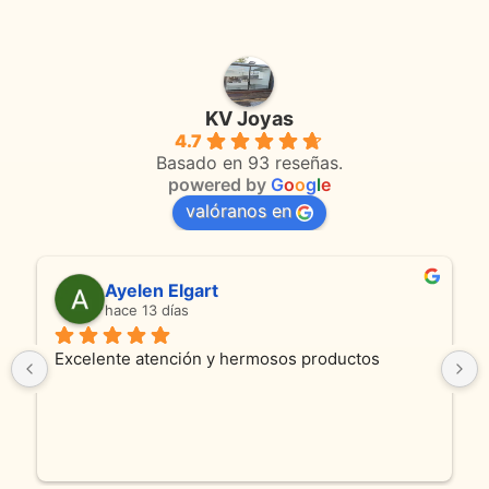
KV Joyas
4.7
Basado en 93 reseñas.
powered by
G
o
o
g
l
e
valóranos en
Ayelen Elgart
hace 13 días
Excelente atención y hermosos productos
So
pro
y c
fue
en