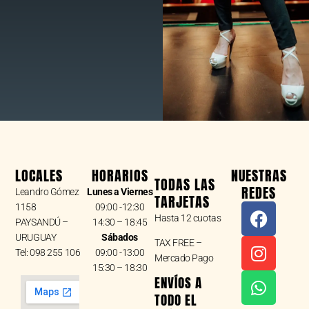
LOCALES
HORARIOS
NUESTRAS
TODAS LAS
REDES
Leandro Gómez
Lunes a Viernes
TARJETAS
F
I
W
1158
09:00 -12:30
Hasta 12 cuotas
a
n
h
PAYSANDÚ –
14:30 – 18:45
URUGUAY
Sábados
c
s
a
TAX FREE –
Tel: 098 255 106
09:00 -13:00
e
t
t
Mercado Pago
15:30 – 18:30
b
a
s
ENVÍOS A
o
g
a
TODO EL