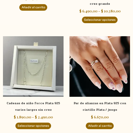
cruz grande
página
Añadir al carrito
$
6.490,00
-
$
10.380,00
de
product
Seleccionar opciones
Rango
Este
de
producto
precios:
tiene
desde
$ 1.890,00
múltiples
hasta
variantes.
$ 2.490,00
Las
opciones
se
pueden
elegir
Cadenas de niño Force Plata 925
Par de alianzas en Plata 925 con
en
varios largos sin cruz
cintillo Plata / juego
la
$
1.890,00
-
$
2.490,00
$
6.670,00
página
de
Seleccionar opciones
Añadir al carrito
producto