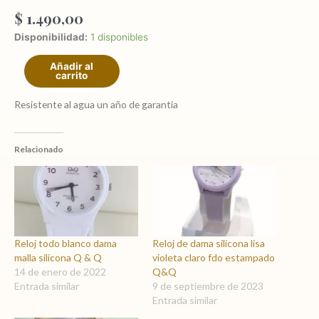
$
1.490,00
Reloj
Disponibilidad:
1 disponibles
de
Añadir al
silicona
carrito
dama
azul
Resistente al agua un año de garantía
con
flores
Q&Q
Relacionado
cantidad
Reloj todo blanco dama
Reloj de dama silicona lisa
malla silicona Q & Q
violeta claro fdo estampado
14 de enero de 2022
Q&Q
Entrada similar
9 de septiembre de 2023
Entrada similar