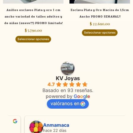
elegir
elegir
Anillos esclavos Plata y oro 1 cm
Esclava Plata y Oro Maciza de 1,5cm
en
en
ancho variedad de talles adultos y
Ancho PROMO SEMANAL!!
la
la
de niñas (nuevo!!!) PROMO limitada!
$
22.690,00
página
página
$
5.790,00
de
de
Seleccionar opciones
producto
product
Seleccionar opciones
KV Joyas
4.7
Basado en 93 reseñas.
powered by
G
o
o
g
l
e
valóranos en
Anmamaca
hace 22 días