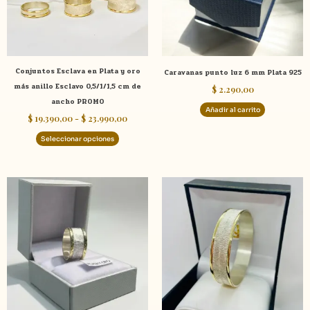
opciones
se
pueden
elegir
Conjuntos Esclava en Plata y oro
Caravanas punto luz 6 mm Plata 925
en
más anillo Esclavo 0,5/1/1,5 cm de
$
2.290,00
la
ancho PROMO
página
Añadir al carrito
$
19.390,00
-
$
23.990,00
de
producto
Seleccionar opciones
Este
Este
producto
product
tiene
tiene
múltiples
múltiple
variantes.
variante
Las
Las
opciones
opcione
se
se
pueden
pueden