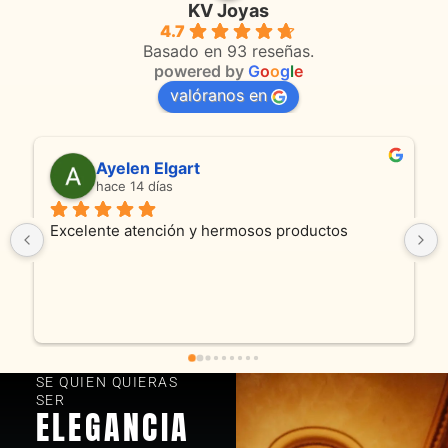
KV Joyas
4.7
Basado en 93 reseñas.
powered by
G
o
o
g
l
e
valóranos en
Ayelen Elgart
hace 14 días
Excelente atención y hermosos productos
SE QUIEN QUIERAS
SER
ELEGANCIA