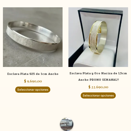
Este
Este
producto
product
tiene
tiene
múltiples
múltiple
variantes.
variante
Las
Las
opciones
opcione
se
se
pueden
pueden
elegir
elegir
Esclava Plata y Oro Maciza de 1,5cm
Esclava Plata 925 de 1cm Ancho
en
en
Ancho PROMO SEMANAL!!
$
9.690,00
la
la
$
22.690,00
página
página
Seleccionar opciones
de
de
Seleccionar opciones
producto
product