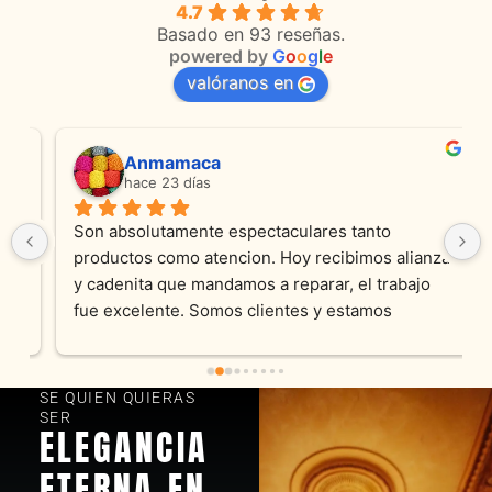
4.7
Basado en 93 reseñas.
powered by
G
o
o
g
l
e
valóranos en
Anmamaca
hace 23 días
Son absolutamente espectaculares tanto 
productos como atencion. Hoy recibimos alianza 
y cadenita que mandamos a reparar, el trabajo 
fue excelente. Somos clientes y estamos 
encantados! Muchas gracias KV joyas
SE QUIEN QUIERAS
SER
ELEGANCIA
ETERNA EN