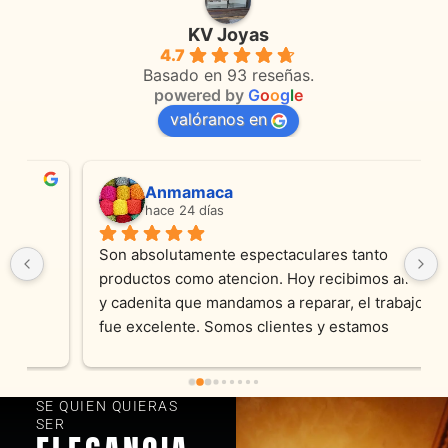
KV Joyas
4.7
Basado en 93 reseñas.
powered by
G
o
o
g
l
e
valóranos en
Anmamaca
hace 24 días
Son absolutamente espectaculares tanto 
productos como atencion. Hoy recibimos alianza 
y cadenita que mandamos a reparar, el trabajo 
fue excelente. Somos clientes y estamos 
encantados! Muchas gracias KV joyas
SE QUIEN QUIERAS
SER