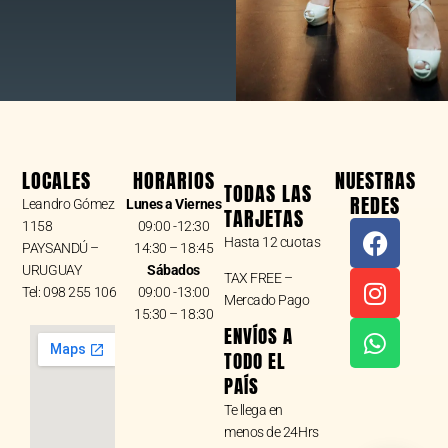
LOCALES
HORARIOS
NUESTRAS
TODAS LAS
REDES
Leandro Gómez
Lunes a Viernes
TARJETAS
F
I
W
1158
09:00 -12:30
Hasta 12 cuotas
a
n
h
PAYSANDÚ –
14:30 – 18:45
URUGUAY
Sábados
c
s
a
TAX FREE –
Tel: 098 255 106
09:00 -13:00
e
t
t
Mercado Pago
15:30 – 18:30
b
a
s
ENVÍOS A
o
g
a
TODO EL
o
r
p
PAÍS
k
a
p
Te llega en
m
menos de 24Hrs