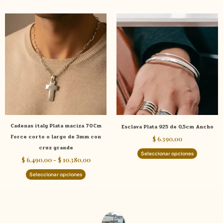
Rango
Este
Este
de
producto
product
precios:
tiene
tiene
desde
$ 6.490,00
múltiples
múltiple
hasta
variantes.
variante
$ 10.380,00
Las
Las
opciones
opcione
se
se
pueden
pueden
elegir
elegir
Cadenas italy Plata maciza 70Cm
Esclava Plata 925 de 0,5cm Ancho
en
en
Force corto o largo de 3mm con
$
6.390,00
la
la
cruz grande
página
página
Seleccionar opciones
$
6.490,00
-
$
10.380,00
de
de
producto
product
Seleccionar opciones