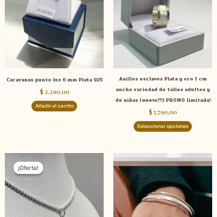
múltiple
variante
Las
opcione
se
pueden
elegir
Anillos esclavos Plata y oro 1 cm
Caravanas punto luz 6 mm Plata 925
en
ancho variedad de talles adultos y
$
2.290,00
la
de niñas (nuevo!!!) PROMO limitada!
página
Añadir al carrito
$
5.790,00
de
product
Seleccionar opciones
El
El
Este
precio
precio
¡Oferta!
¡Oferta!
product
original
actual
tiene
era:
es:
$ 4.290,00.
$ 3.490,00.
múltiple
variante
Las