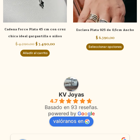
opcione
se
pueden
elegir
Cadena Force Plata 45 cm con cruz
Esclava Plata 925 de 0,5cm Ancho
en
chica ideal gargantilla o niños
$
6.390,00
la
$
4.290,00
$
3.490,00
página
Seleccionar opciones
de
Añadir al carrito
product
KV Joyas
4.7
Basado en 93 reseñas.
powered by
G
o
o
g
l
e
valóranos en