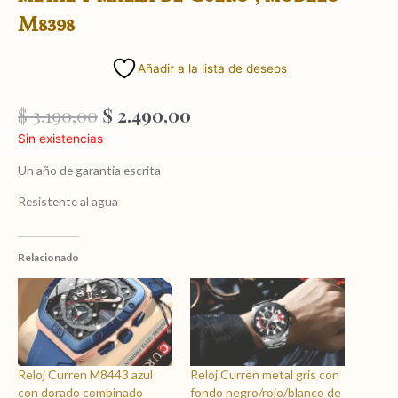
M8398
Añadir a la lista de deseos
El
El
$
3.190,00
$
2.490,00
precio
precio
Sin existencias
original
actual
era:
es:
Un año de garantía escrita
$ 3.190,00.
$ 2.490,00.
Resistente al agua
Relacionado
Reloj Curren M8443 azul
Reloj Curren metal gris con
con dorado combinado
fondo negro/rojo/blanco de