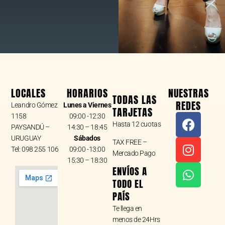
LOCALES
HORARIOS
NUESTRAS
TODAS LAS
REDES
Leandro Gómez
Lunes a Viernes
TARJETAS
F
I
W
1158
09:00 -12:30
Hasta 12 cuotas
a
n
h
PAYSANDÚ –
14:30 – 18:45
URUGUAY
Sábados
c
s
a
TAX FREE –
Tel: 098 255 106
09:00 -13:00
e
t
t
Mercado Pago
15:30 – 18:30
b
a
s
ENVÍOS A
o
g
a
TODO EL
o
r
p
PAÍS
k
a
p
Te llega en
m
menos de 24Hrs