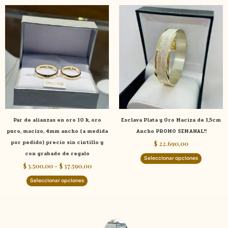
Rango
Este
Este
de
producto
product
precios:
tiene
tiene
desde
$ 3.500,00
múltiples
múltiple
hasta
variantes.
variante
$ 37.590,00
Las
Las
opciones
opcione
se
se
pueden
pueden
elegir
elegir
Par de alianzas en oro 10 k, oro
Esclava Plata y Oro Maciza de 1,5cm
en
en
puro, macizo, 4mm ancho (a medida
Ancho PROMO SEMANAL!!
la
la
por pedido) precio sin cintillo y
$
22.690,00
página
página
con grabado de regalo
de
de
Seleccionar opciones
$
3.500,00
-
$
37.590,00
producto
product
Seleccionar opciones