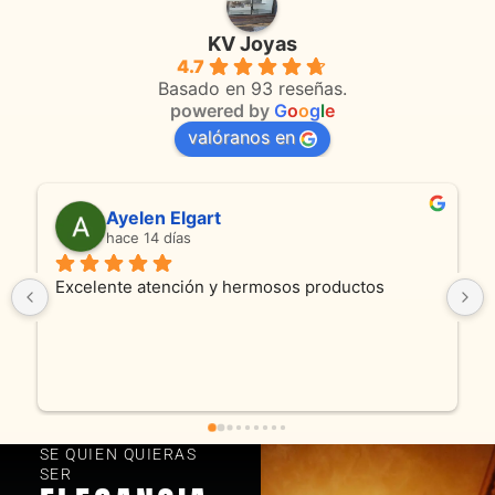
KV Joyas
4.7
Basado en 93 reseñas.
powered by
G
o
o
g
l
e
valóranos en
Ayelen Elgart
hace 14 días
Excelente atención y hermosos productos
SE QUIEN QUIERAS
SER