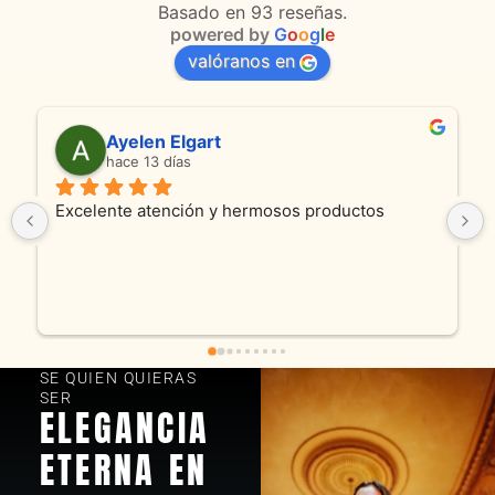
Basado en 93 reseñas.
powered by
G
o
o
g
l
e
valóranos en
Ayelen Elgart
hace 13 días
Excelente atención y hermosos productos
SE QUIEN QUIERAS
SER
ELEGANCIA
ETERNA EN