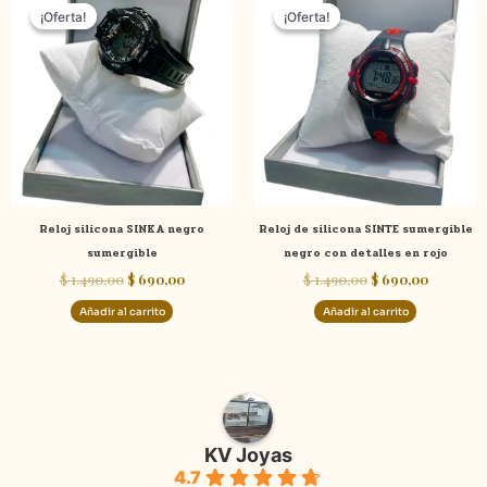
precio
precio
precio
precio
¡Oferta!
¡Oferta!
¡Oferta!
¡Oferta!
original
actual
original
actual
era:
es:
era:
es:
$ 1.490,00.
$ 690,00.
$ 1.490,00.
$ 690,00.
Reloj silicona SINKA negro
Reloj de silicona SINTE sumergible
sumergible
negro con detalles en rojo
$
1.490,00
$
690,00
$
1.490,00
$
690,00
Añadir al carrito
Añadir al carrito
KV Joyas
4.7