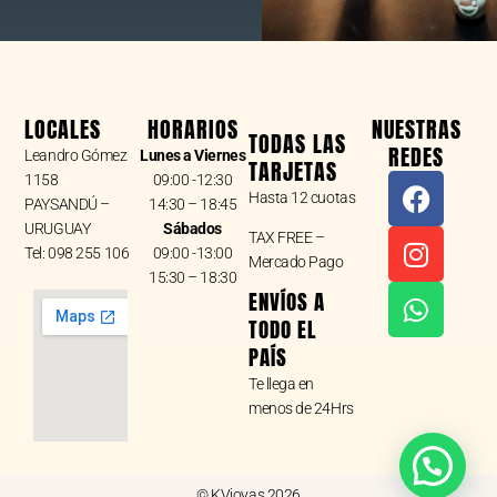
LOCALES
HORARIOS
NUESTRAS
TODAS LAS
REDES
Leandro Gómez
Lunes a Viernes
TARJETAS
F
I
W
1158
09:00 -12:30
Hasta 12 cuotas
a
n
h
PAYSANDÚ –
14:30 – 18:45
URUGUAY
Sábados
c
s
a
TAX FREE –
Tel: 098 255 106
09:00 -13:00
e
t
t
Mercado Pago
15:30 – 18:30
b
a
s
ENVÍOS A
o
g
a
TODO EL
o
r
p
PAÍS
k
a
p
Te llega en
m
menos de 24Hrs
© KVjoyas 2026