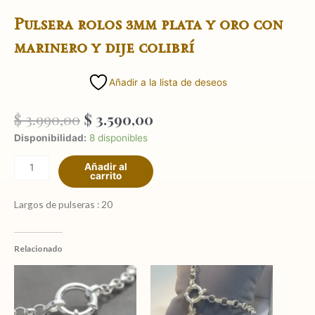
Pulsera rolos 3mm plata y oro con
marinero y dije colibrí
Añadir a la lista de deseos
El
El
$
3.990,00
$
3.590,00
precio
precio
Pulsera
Disponibilidad:
8 disponibles
original
actual
rolos
era:
es:
Añadir al
3mm
carrito
$ 3.990,00.
$ 3.590,00.
plata
y
Largos de pulseras : 20
oro
con
marinero
Relacionado
y
dije
colibrí
cantidad