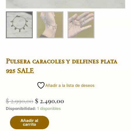
Pulsera caracoles y delfines plata
925 SALE
Añadir a la lista de deseos
El
El
$
2.990,00
$
2.490,00
precio
precio
Pulsera
Disponibilidad:
1 disponibles
original
actual
caracoles
era:
es:
Añadir al
y
carrito
$ 2.990,00.
$ 2.490,00.
delfines