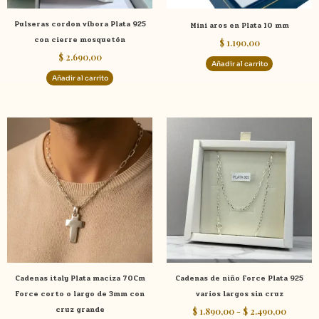
Pulseras cordon víbora Plata 925
Mini aros en Plata 10 mm
con cierre mosquetón
$
1.190,00
$
2.690,00
Añadir al carrito
Añadir al carrito
Rango
Rango
Este
Este
de
de
producto
product
precios:
precios
tiene
tiene
desde
desde
$ 6.490,00
$ 1.890
múltiples
múltiple
hasta
hasta
variantes.
variante
$ 10.380,00
$ 2.490
Las
Las
opciones
opcione
se
se
pueden
pueden
elegir
elegir
Cadenas italy Plata maciza 70Cm
Cadenas de niño Force Plata 925
en
en
Force corto o largo de 3mm con
varios largos sin cruz
la
la
cruz grande
$
1.890,00
-
$
2.490,00
página
página