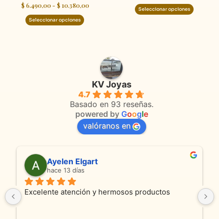
$
6.490,00
-
$
10.380,00
de
de
Seleccionar opciones
producto
product
Seleccionar opciones
KV Joyas
4.7
Basado en 93 reseñas.
powered by
G
o
o
g
l
e
valóranos en
Ayelen Elgart
An
hace 13 días
hace
elente atención y hermosos productos
Son absolu
productos 
y cadenita 