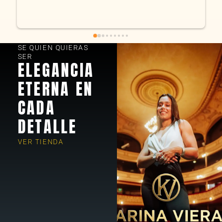
fue excele
encantados
SE QUIEN QUIERAS
SER
ELEGANCIA
ETERNA EN
CADA
DETALLE
VER TIENDA