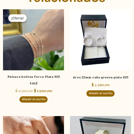
El
El
precio
precio
¡Oferta!
¡Oferta!
original
actual
era:
es:
$ 2.590,00.
$ 1.990,00.
Pulsera bolitas Force Plata 925
Aros 22mm caña gruesa plata 925
SALE
$
2.390,00
$
2.590,00
$
1.990,00
Añadir al carrito
Añadir al carrito
Este
product
tiene