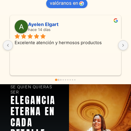
valóranos en
Anmamaca
hace 24 días
Son absolutamente espectaculares tanto 
productos como atencion. Hoy recibimos alianza 
y cadenita que mandamos a reparar, el trabajo 
fue excelente. Somos clientes y estamos 
encantados! Muchas gracias KV joyas
SE QUIEN QUIERAS
SER
ELEGANCIA
ETERNA EN
CADA