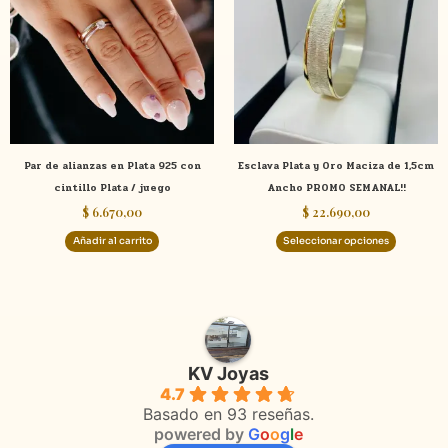
múltiple
variante
Las
opcione
se
pueden
elegir
Par de alianzas en Plata 925 con
Esclava Plata y Oro Maciza de 1,5cm
en
cintillo Plata / juego
Ancho PROMO SEMANAL!!
la
$
6.670,00
$
22.690,00
página
de
Añadir al carrito
Seleccionar opciones
product
KV Joyas
4.7
Basado en 93 reseñas.
powered by
G
o
o
g
l
e