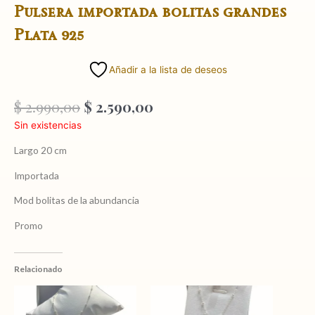
Pulsera importada bolitas grandes
Plata 925
Añadir a la lista de deseos
El
El
$
2.990,00
$
2.590,00
precio
precio
Sin existencias
original
actual
era:
es:
Largo 20 cm
$ 2.990,00.
$ 2.590,00.
Importada
Mod bolitas de la abundancia
Promo
Relacionado