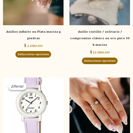
Las
Las
opciones
opcione
se
se
pueden
pueden
elegir
elegir
Anillos infinito en Plata maciza y
Anillo cintillo / solitario /
en
en
piedras
compromiso clásico en oro puro 10
la
la
k macizo
$
2.090,00
página
página
$
12.990,00
de
de
Seleccionar opciones
producto
product
Seleccionar opciones
El
El
precio
precio
¡Oferta!
¡Oferta!
original
actual
era:
es:
$ 2.390,00.
$ 1.990,00.