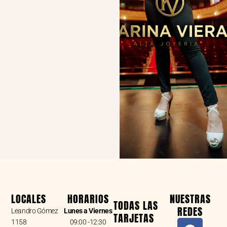
LOCALES
HORARIOS
NUESTRAS
TODAS LAS
REDES
Leandro Gómez
Lunes a Viernes
TARJETAS
F
I
W
1158
09:00 -12:30