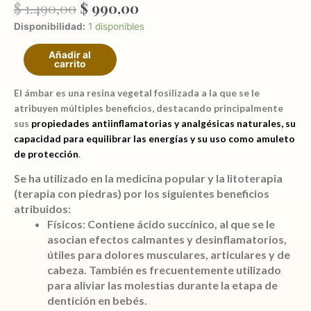
El
El
$
1.490,00
$
990,00
precio
precio
Pulsera
Disponibilidad:
1 disponibles
original
actual
Ámbar
era:
es:
Añadir al
8mm
carrito
$ 1.490,00.
$ 990,00.
elástica
múltiples
El ámbar
es una resina vegetal fosilizada a la que se le
beneficios
atribuyen múltiples beneficios, destacando principalmente
sus
propiedades
antiinflamatorias y analgésicas naturales
, su
cantidad
capacidad para
equilibrar las energías
y su uso como
amuleto
de protección
.
Se ha utilizado en la medicina popular y la litoterapia
(terapia con piedras) por los siguientes beneficios
atribuidos:
Físicos:
Contiene ácido succínico, al que se le
asocian efectos calmantes y desinflamatorios,
útiles para dolores musculares, articulares y de
cabeza. También es frecuentemente utilizado
para aliviar las molestias durante la etapa de
dentición en bebés.