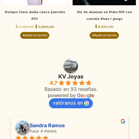
Relojes Casio malla cuero pantalla
Par de alianzas en Plata 925 con
PVC
cintillo Plata / juego
$
2.390,00
$
1.990,00
$
6.670,00
Añadir al carrito
Añadir al carrito
KV Joyas
4.7
Basado en 93 reseñas.
powered by
G
o
o
g
l
e
valóranos en
Sandra Ramos
hace 4 meses