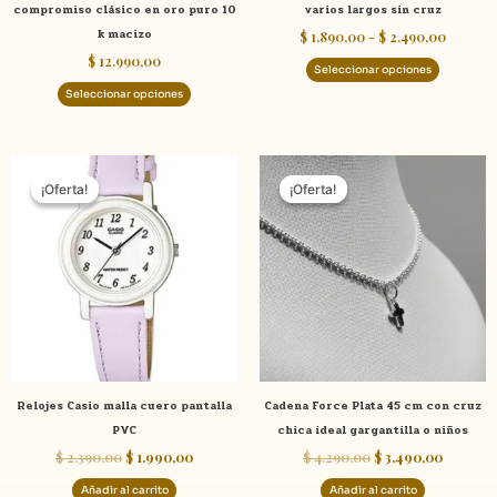
compromiso clásico en oro puro 10
varios largos sin cruz
la
la
k macizo
$
1.890,00
-
$
2.490,00
página
página
$
12.990,00
de
de
Seleccionar opciones
producto
product
Seleccionar opciones
El
El
El
El
precio
precio
precio
precio
¡Oferta!
¡Oferta!
¡Oferta!
¡Oferta!
original
actual
original
actual
era:
es:
era:
es:
$ 2.390,00.
$ 1.990,00.
$ 4.290,00.
$ 3.490,
Relojes Casio malla cuero pantalla
Cadena Force Plata 45 cm con cruz
PVC
chica ideal gargantilla o niños
$
2.390,00
$
1.990,00
$
4.290,00
$
3.490,00
Añadir al carrito
Añadir al carrito