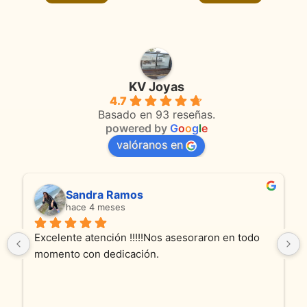
KV Joyas
4.7
Basado en 93 reseñas.
powered by
G
o
o
g
l
e
valóranos en
Sandra Ramos
hace 4 meses
Excelente atención !!!!!Nos asesoraron en todo 
momento con dedicación.