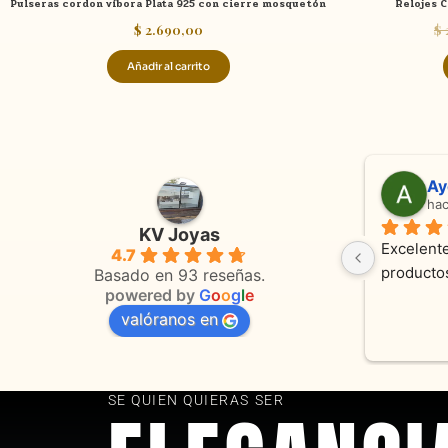
Pulseras cordon víbora Plata 925 con cierre mosquetón
Relojes C
$
2.690,00
$
Añadir al carrito
Adriana Ghisoli
Sa
hace 3 meses
ha
KV Joyas
Muy buena atención, con amabilidad y 
Excelente
4.7
 
orientaciones convenientes 
en todo 
Basado en 93 reseñas.
powered by
G
o
o
g
l
e
valóranos en
s 
as
SE QUIEN QUIERAS SER