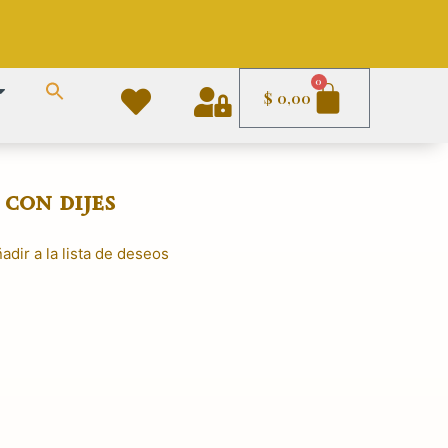
Carrito
0
$
0,00
 con dijes
adir a la lista de deseos