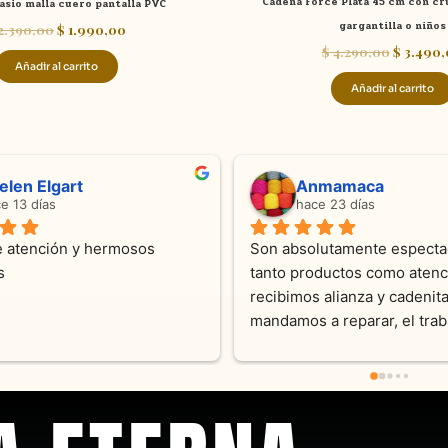
Cadena Force Plata 45 cm con cru
asio malla cuero pantalla PVC
gargantilla o niños
2.390,00
$
1.990,00
$
4.290,00
$
3.490,
Añadir al carrito
Añadir al carrito
ndra Ramos
Laura A
ce 4 meses
hace 5 meses
 atención !!!!!Nos asesoraron 
Desde el inicio soy clienta d
momento con dedicación.
Joyas y siempre muy confor
sus productos. Una Belleza 
pieza y siempre satisfecha c
pedidos personalizados .10
recomendable