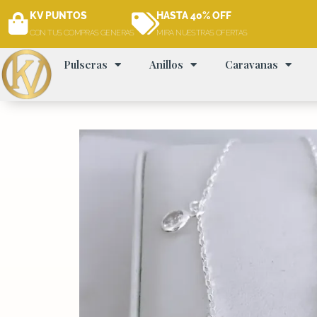
Ir
KV PUNTOS
HASTA 40% OFF
al
CON TUS COMPRAS GENERAS
MIRA NUESTRAS OFERTAS
contenido
Pulseras
Anillos
Caravanas