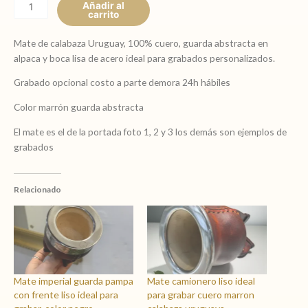
$ 3.880,00
abstracta
Añadir al
carrito
con
frente
Mate de calabaza Uruguay, 100% cuero, guarda abstracta en
liso,
alpaca y boca lisa de acero ideal para grabados personalizados.
ideal
para
Grabado opcional costo a parte demora 24h hábiles
grabar
Color marrón guarda abstracta
color
marrón
El mate es el de la portada foto 1, 2 y 3 los demás son ejemplos de
cantidad
grabados
Relacionado
Mate imperial guarda pampa
Mate camionero liso ideal
con frente liso ideal para
para grabar cuero marron