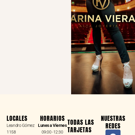
LOCALES
HORARIOS
NUESTRAS
TODAS LAS
REDES
Leandro Gómez
Lunes a Viernes
TARJETAS
F
I
W
1158
09:00 -12:30