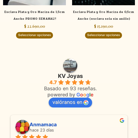
elegir
elegir
Esclava Plata y Oro Maciza de 1,5cm
Esclava Plata y Oro Maciza de 0,5cm
en
en
Ancho PROMO SEMANAL!!
Ancho (esclava sola sin anillo)
la
la
$
22.690,00
$
15.190,00
página
página
de
de
Seleccionar opciones
Seleccionar opciones
producto
product
KV Joyas
4.7
Basado en 93 reseñas.
powered by
G
o
o
g
l
e
valóranos en
Anmamaca
hace 23 días