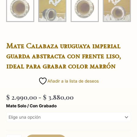
Mate Calabaza uruguaya imperial
guarda abstracta con frente liso,
ideal para grabar color marrón
Añadir a la lista de deseos
Rango
$
2.990,00
-
$
3.880,00
de
Mate
Mate Solo / Con Grabado
precios:
Calabaza
desde
uruguaya
$ 2.990,00
imperial
hasta
guarda