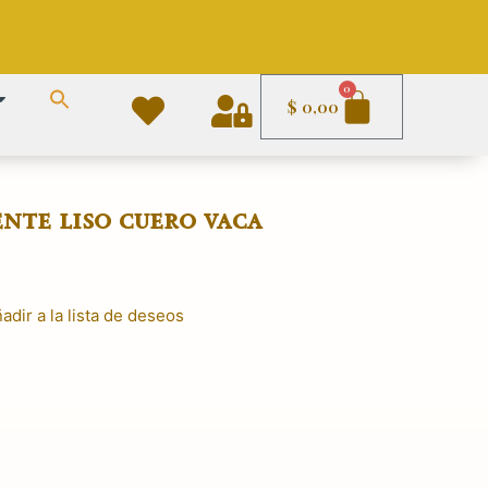
Carrito
0
$
0,00
ente liso cuero vaca
adir a la lista de deseos