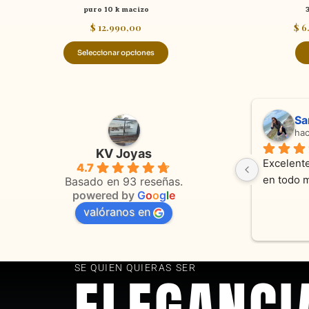
puro 10 k macizo
$
12.990,00
$
6
Seleccionar opciones
Adriana Ghisoli
Sa
hace 3 meses
ha
KV Joyas
Muy buena atención, con amabilidad y 
Excelente
4.7
 
orientaciones convenientes 
en todo 
Basado en 93 reseñas.
powered by
G
o
o
g
l
e
valóranos en
s 
as
SE QUIEN QUIERAS SER
ELEGANCI