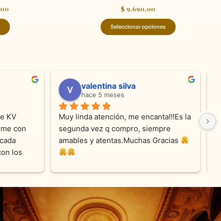
,00
$
9.690,00
Seleccionar opciones
valentina silva
hace 5 meses
e KV 
Muy linda atención, me encanta!!!Es la 
E
me con 
segunda vez q compro, siempre 
r
cada 
amables y atentas.Muchas Gracias 
on los 
0% 