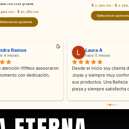
3mm con cruz grande
$
2.390,00
-
$
2.399
.490,00
-
$
10.380,00
Seleccionar opciones
Seleccionar opciones
ndra Ramos
Laura A
ce 4 meses
hace 5 meses
 atención !!!!!Nos asesoraron 
Desde el inicio soy clienta d
momento con dedicación.
Joyas y siempre muy confor
sus productos. Una Belleza 
pieza y siempre satisfecha c
pedidos personalizados .10
recomendable
A ETERNA