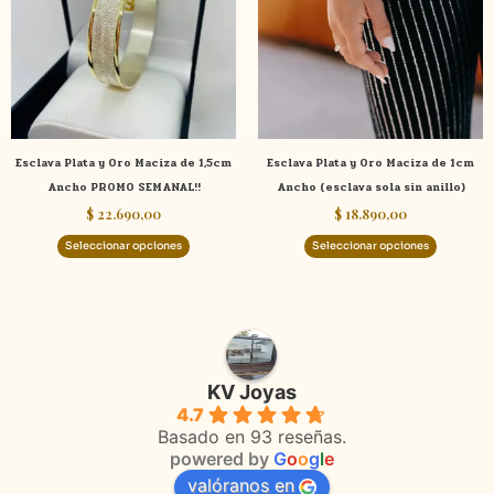
variantes.
variante
Las
Las
opciones
opcione
se
se
pueden
pueden
elegir
elegir
Esclava Plata y Oro Maciza de 1,5cm
Esclava Plata y Oro Maciza de 1cm
en
en
Ancho PROMO SEMANAL!!
Ancho (esclava sola sin anillo)
la
la
$
22.690,00
$
18.890,00
página
página
de
de
Seleccionar opciones
Seleccionar opciones
producto
product
KV Joyas
4.7
Basado en 93 reseñas.
powered by
G
o
o
g
l
e
valóranos en