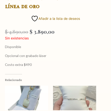
línea de oro
Añadir a la lista de deseos
El
El
$
4.890,00
$
3.890,00
precio
precio
Sin existencias
original
actual
era:
es:
Disponible
$ 4.890,00.
$ 3.890,00.
Opcional con grabado láser
Costo extra $490
Relacionado