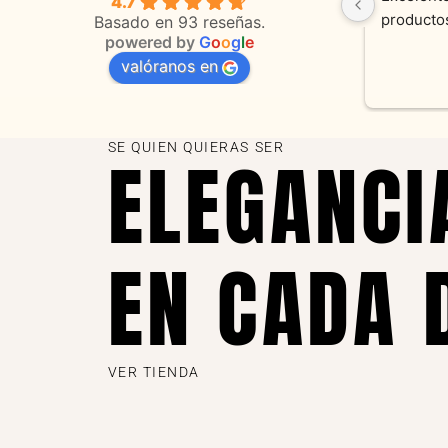
4.7
 
orientaciones convenientes 
en todo 
Basado en 93 reseñas.
powered by
G
o
o
g
l
e
valóranos en
s 
as
SE QUIEN QUIERAS SER
ELEGANCI
EN CADA 
VER TIENDA