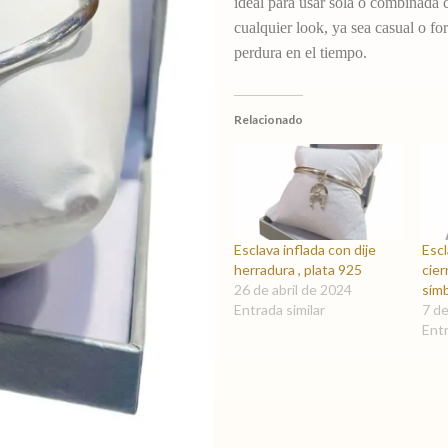
ideal para usar sola o combinada 
cualquier look, ya sea casual o fo
perdura en el tiempo.
Relacionado
Esclava inflada con dije
Escl
herradura , plata 925
cier
26 de abril de 2024
sím
Entrada similar
7 d
Entr