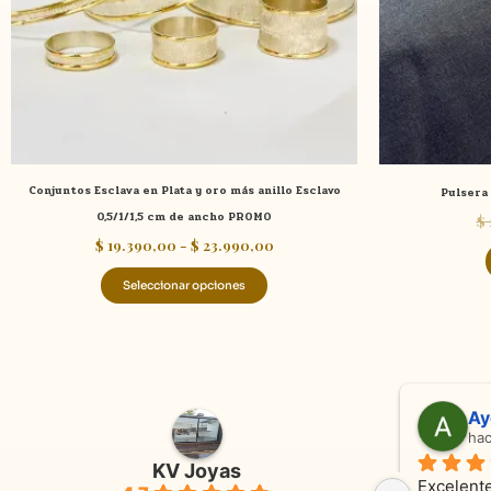
se
pueden
elegir
en
la
página
de
Conjuntos Esclava en Plata y oro más anillo Esclavo
Pulsera 
producto
0,5/1/1,5 cm de ancho PROMO
$
$
19.390,00
-
$
23.990,00
Seleccionar opciones
Adriana Ghisoli
Sa
hace 3 meses
ha
KV Joyas
Muy buena atención, con amabilidad y 
Excelente