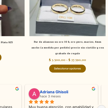
se
pueden
elegir
en
la
página
de
Par de alianzas en oro 10 k, oro puro, macizo, 4mm
 Plata 925
producto
ancho (a medida por pedido) precio sin cintillo y con
grabado de regalo
$
3.500,00
-
$
37.590,00
Seleccionar opciones
valentina silva
hace 5 meses
e KV 
Muy linda atención, me encanta!!!Es la 
E