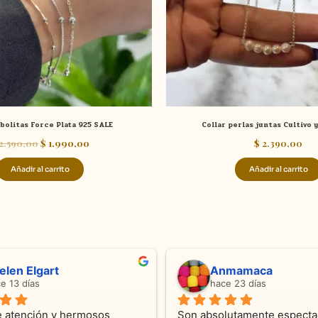
bolitas Force Plata 925 SALE
Collar perlas juntas Cultivo y
2.590,00
$
1.990,00
$
2.390,00
Añadir al carrito
Añadir al carrito
ndra Ramos
Laura A
ce 4 meses
hace 5 meses
 atención !!!!!Nos asesoraron 
Desde el inicio soy clienta d