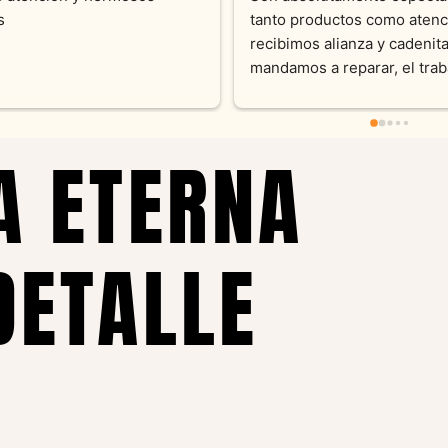
momento con dedicación.
Joyas y siempre muy confor
sus productos. Una Belleza 
pieza y siempre satisfecha c
pedidos personalizados .10
recomendable
A ETERNA
DETALLE