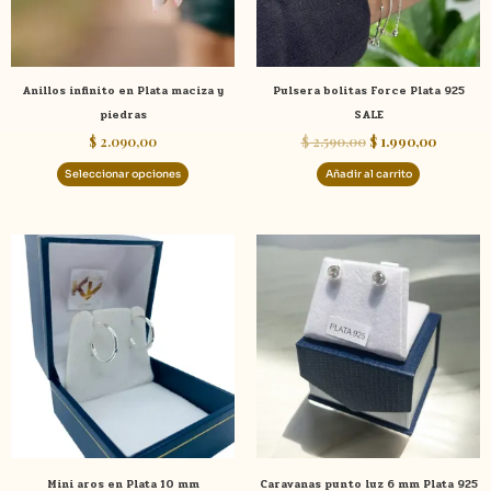
se
pueden
elegir
Anillos infinito en Plata maciza y
Pulsera bolitas Force Plata 925
en
piedras
SALE
la
$
2.090,00
$
2.590,00
$
1.990,00
página
de
Seleccionar opciones
Añadir al carrito
producto
Mini aros en Plata 10 mm
Caravanas punto luz 6 mm Plata 925