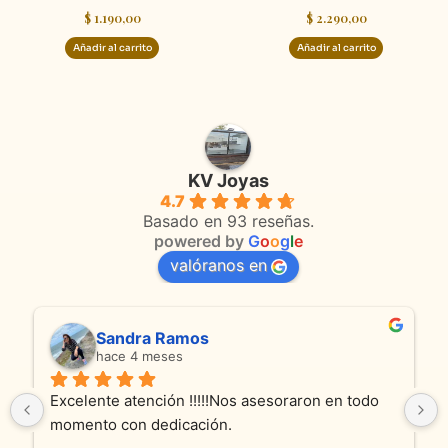
$
1.190,00
$
2.290,00
Añadir al carrito
Añadir al carrito
KV Joyas
4.7
Basado en 93 reseñas.
powered by
G
o
o
g
l
e
valóranos en
Sandra Ramos
hace 4 meses
Excelente atención !!!!!Nos asesoraron en todo 
momento con dedicación.