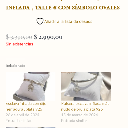
inflada , talle 6 con símbolo ovales
Añadir a la lista de deseos
El
El
$
3.390,00
$
2.990,00
precio
precio
Sin existencias
original
actual
era:
es:
$ 3.390,00.
$ 2.990,00.
Relacionado
Esclava inflada con dije
Pulsera esclava inflada más
herradura , plata 925
nudo de bruja plata 925
26 de abril de 2024
15 de marzo de 2024
Entrada similar
Entrada similar