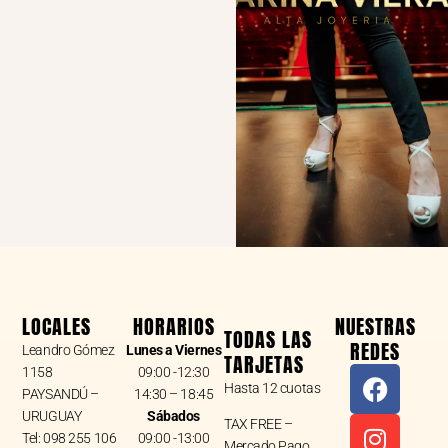
LOCALES
HORARIOS
NUESTRAS
TODAS LAS
REDES
Leandro Gómez
Lunes a Viernes
TARJETAS
F
I
W
1158
09:00 -12:30
Hasta 12 cuotas
a
n
h
PAYSANDÚ –
14:30 – 18:45
URUGUAY
Sábados
c
s
a
TAX FREE –
Tel: 098 255 106
09:00 -13:00
Mercado Pago