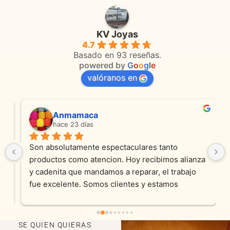
KV Joyas
4.7
Basado en 93 reseñas.
powered by
G
o
o
g
l
e
valóranos en
Anmamaca
hace 23 días
Son absolutamente espectaculares tanto 
productos como atencion. Hoy recibimos alianza 
y cadenita que mandamos a reparar, el trabajo 
fue excelente. Somos clientes y estamos 
encantados! Muchas gracias KV joyas
SE QUIEN QUIERAS