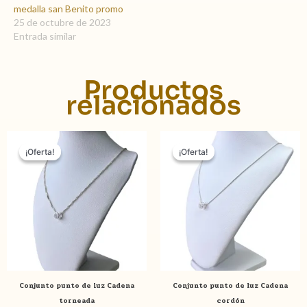
medalla san Benito promo
25 de octubre de 2023
Entrada similar
Productos
relacionados
El
El
El
El
precio
precio
precio
precio
¡Oferta!
¡Oferta!
¡Oferta!
¡Oferta!
original
actual
original
actual
era:
es:
era:
es:
$ 2.690,00.
$ 2.390,00.
$ 2.690,00.
$ 2.390,
Conjunto punto de luz Cadena
Conjunto punto de luz Cadena
torneada
cordón