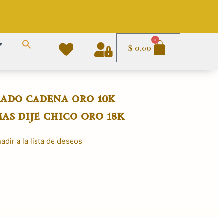
Carrito
0
$
0,00
ado cadena oro 10k
as dije chico oro 18k
adir a la lista de deseos