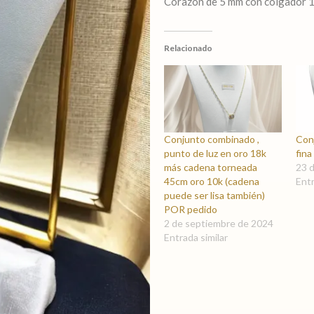
Corazón de 5 mm con colgador 
Relacionado
Conjunto combinado ,
Con
punto de luz en oro 18k
fina
más cadena torneada
23 d
45cm oro 10k (cadena
Entr
puede ser lisa también)
POR pedido
2 de septiembre de 2024
Entrada similar