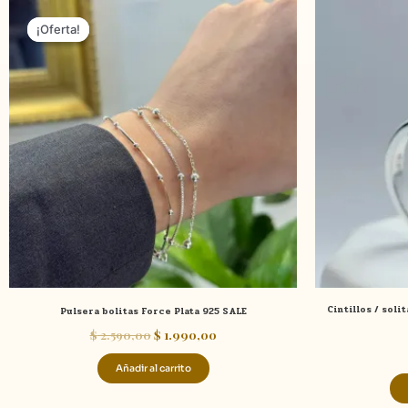
El
El
precio
precio
¡Oferta!
¡Oferta!
original
actual
era:
es:
$ 2.590,00.
$ 1.990,00.
Cintillos / soli
Pulsera bolitas Force Plata 925 SALE
$
2.590,00
$
1.990,00
Añadir al carrito