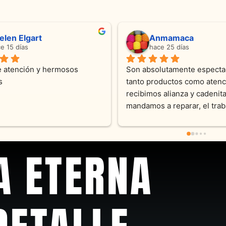
ndra Ramos
Laura A
ce 4 meses
hace 5 meses
 atención !!!!!Nos asesoraron 
Desde el inicio soy clienta d
momento con dedicación.
Joyas y siempre muy confor
sus productos. Una Belleza 
pieza y siempre satisfecha c
pedidos personalizados .10
recomendable
A ETERNA