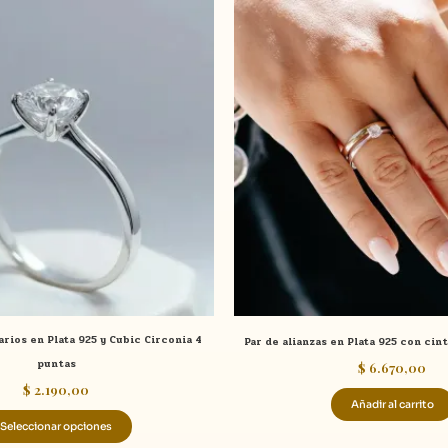
Este
producto
tiene
múltiples
variantes.
Las
opciones
se
pueden
elegir
en
la
página
de
tarios en Plata 925 y Cubic Circonia 4
Par de alianzas en Plata 925 con cint
producto
puntas
$
6.670,00
$
2.190,00
Añadir al carrito
Seleccionar opciones