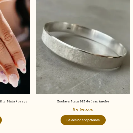
Este
producto
tiene
múltiples
variantes.
Las
opciones
se
pueden
elegir
en
la
página
de
illo Plata / juego
Esclava Plata 925 de 1cm Ancho
producto
$
9.690,00
Seleccionar opciones