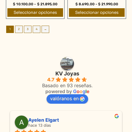
$
10.100,00
-
$
21.895,00
$
8.690,00
-
$
21.990,00
de
de
Seleccionar opciones
Seleccionar opciones
producto
producto
1
2
3
4
→
KV Joyas
4.7
Basado en 93 reseñas.
powered by
G
o
o
g
l
e
valóranos en
Ayelen Elgart
hace 13 días