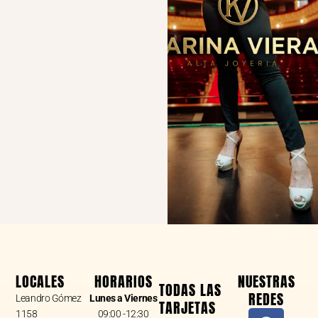
LOCALES
HORARIOS
NUESTRAS
TODAS LAS
REDES
Leandro Gómez
Lunes a Viernes
TARJETAS
F
I
W
1158
09:00 -12:30