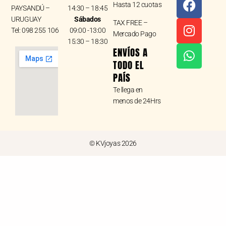
Hasta 12 cuotas
a
n
h
PAYSANDÚ –
14:30 – 18:45
URUGUAY
Sábados
c
s
a
TAX FREE –
Tel: 098 255 106
09:00 -13:00
e
t
t
Mercado Pago
15:30 – 18:30
b
a
s
ENVÍOS A
o
g
a
TODO EL
o
r
p
PAÍS
k
a
p
Te llega en
m
menos de 24Hrs
© KVjoyas 2026