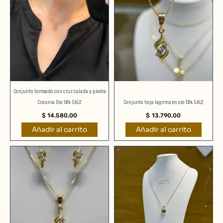
Conjunto torneado con cruz calada y piedra
Circonia Oro 10k SALE
Conjunto hoja lagrima en oro 10k SALE
$
14.580,00
$
13.790,00
Añadir al carrito
Añadir al carrito
Rango
Este
de
producto
precios:
desde
tiene
$ 8.499
múltiples
hasta
$ 20.29
variantes.
Las
opciones