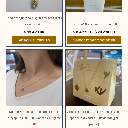
se
pueden
elegir
Combo conjunto hoja lagrima más caravanas
en
en oro 10k SALE
Corazon Oro 10K opcional con cadena ORO
la
$
18.490,00
$
8.499,00
-
$
20.294,00
página
Añadir al carrito
Seleccionar opciones
de
producto
Rango
Rango
Este
Este
de
de
producto
producto
precios:
precios:
desde
desde
tiene
tiene
$ 10.100,00
$ 8.690
múltiples
múltiples
hasta
hasta
$ 21.895,00
$ 21.99
variantes.
variantes.
Las
Las
opciones
opciones
se
se
pueden
pueden
elegir
elegir
Corazon Bela oro 18k opcional con cadena
Medalla San expedito ORO 10 k tamaño 8 mm
en
en
Singapur oro 10k BELLEZA clásica y elegante
opcional con cadena ORO torneada (por
la
la
pedido)
página
página