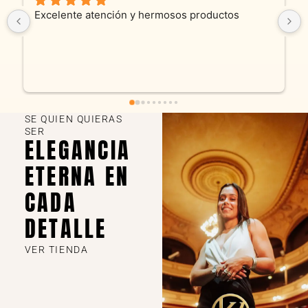
Excelente atención y hermosos productos
Son 
prod
y cad
fue 
enca
SE QUIEN QUIERAS
SER
ELEGANCIA
ETERNA EN
CADA
DETALLE
VER TIENDA