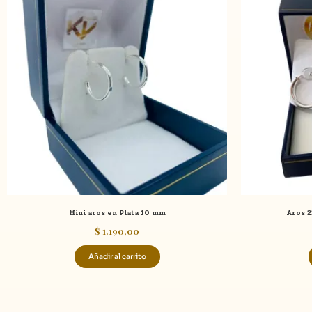
Mini aros en Plata 10 mm
Aros 2
$
1.190,00
Añadir al carrito