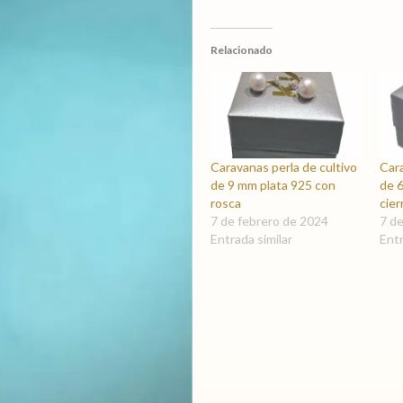
de
4/5
Relacionado
mm
cierre
rosca
plata
925
cantidad
Caravanas perla de cultivo
Cara
de 9 mm plata 925 con
de 
rosca
cier
7 de febrero de 2024
7 d
Entrada similar
Entr