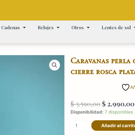
Cadenas
Relojes
Otros
Lentes de sol
Caravanas perla 
cierre rosca plat
Añ
El
$
3.590,00
$
2.990,00
precio
Caravanas
Disponibilidad:
7 disponibles
original
perla
era:
Añadir al carrit
cultivo
$ 3.590,00.
CHICA