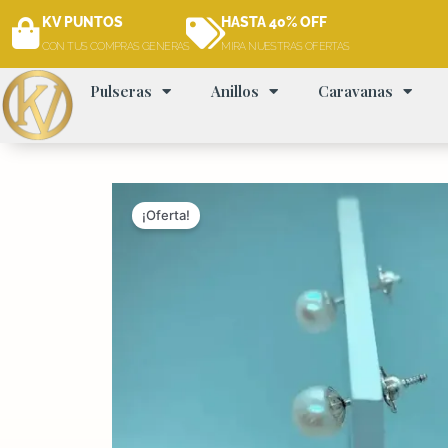
Ir
KV PUNTOS
HASTA 40% OFF
al
CON TUS COMPRAS GENERAS
MIRA NUESTRAS OFERTAS
contenido
Pulseras
Anillos
Caravanas
¡Oferta!