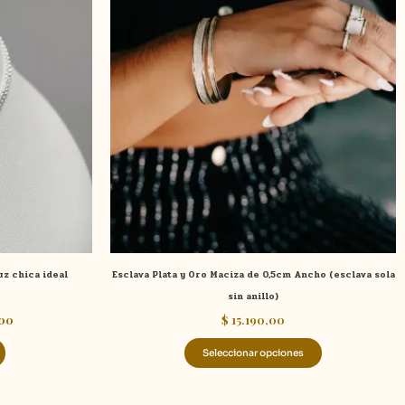
actual
es:
tiene
00.
$ 3.490,00.
múltiples
variantes.
Las
opciones
se
pueden
elegir
en
la
página
de
z chica ideal
Esclava Plata y Oro Maciza de 0,5cm Ancho (esclava sola
producto
sin anillo)
00
$
15.190,00
Seleccionar opciones