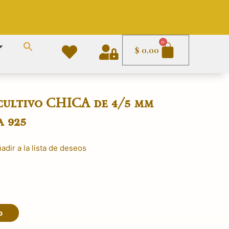
Carrito
0
$
0,00
cultivo CHICA de 4/5 mm
a 925
adir a la lista de deseos
El
precio
actual
es:
o
$ 2.990,00.