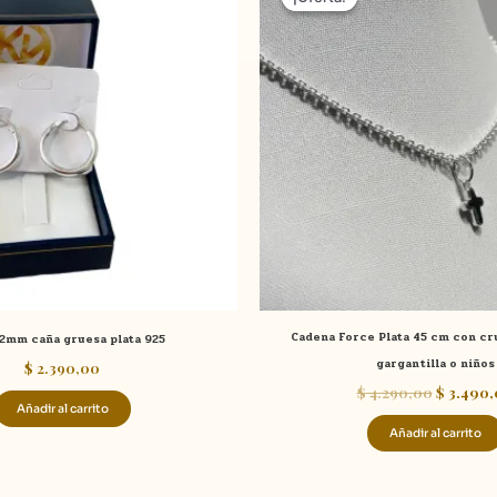
original
era:
$ 4.290,
Cadena Force Plata 45 cm con cru
2mm caña gruesa plata 925
gargantilla o niños
$
2.390,00
$
4.290,00
$
3.490,
Añadir al carrito
Añadir al carrito