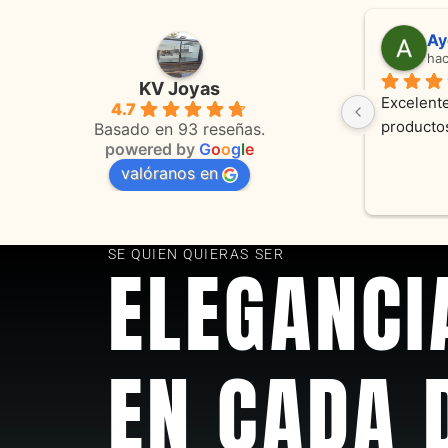
Adriana Ghisoli
Sa
hace 3 meses
ha
KV Joyas
Muy buena atención, con amabilidad y 
Excelente
4.7
 
orientaciones convenientes 
en todo 
Basado en 93 reseñas.
powered by
G
o
o
g
l
e
valóranos en
s 
as
SE QUIEN QUIERAS SER
ELEGANCI
EN CADA 