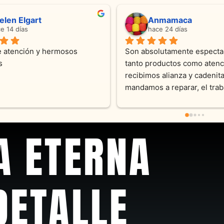
ndra Ramos
Laura A
ce 4 meses
hace 5 meses
 atención !!!!!Nos asesoraron 
Desde el inicio soy clienta d
momento con dedicación.
Joyas y siempre muy confor
sus productos. Una Belleza 
pieza y siempre satisfecha c
pedidos personalizados .10
recomendable
A ETERNA
DETALLE