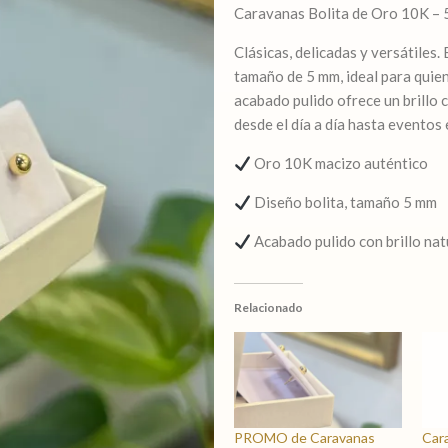
Caravanas Bolita de Oro 10K –
,
tamaño
Clásicas, delicadas y versátiles
5
tamaño de 5 mm, ideal para quien
mm
acabado pulido ofrece un brillo 
,
desde el día a día hasta eventos 
oro
10k
Oro 10K macizo auténtico
cantidad
Diseño bolita, tamaño 5 mm
Acabado pulido con brillo nat
Relacionado
PROMO de Caravanas
Cara