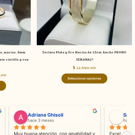
se
se
pueden
pueden
elegir
elegir
en
en
la
la
página
página
de
de
ro, macizo, 4mm
Esclava Plata y Oro Maciza de 1,5cm Ancho PROMO
producto
producto
in cintillo y con
SEMANAL!!
$
22.690,00
,00
Seleccionar opciones
valentina silva
hace 5 meses
e KV 
Muy linda atención, me encanta!!!Es la 
E