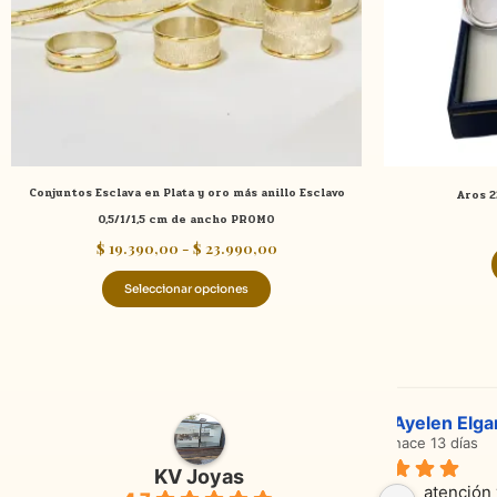
se
pueden
elegir
en
la
página
de
Conjuntos Esclava en Plata y oro más anillo Esclavo
Aros 2
producto
0,5/1/1,5 cm de ancho PROMO
$
19.390,00
-
$
23.990,00
Seleccionar opciones
Adriana Ghisoli
Sa
hace 3 meses
ha
KV Joyas
Muy buena atención, con amabilidad y 
Excelente