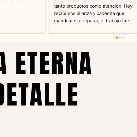
momento con dedicación.
Joyas y siempre muy confor
sus productos. Una Belleza 
pieza y siempre satisfecha c
pedidos personalizados .10
recomendable
A ETERNA
DETALLE