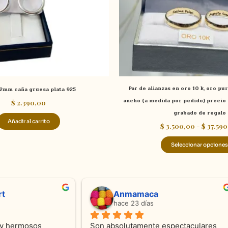
Par de alianzas en oro 10 k, oro pu
2mm caña gruesa plata 925
ancho (a medida por pedido) precio s
$
2.390,00
grabado de regalo
Añadir al carrito
$
3.500,00
-
$
37.590
Seleccionar opciones
ndra Ramos
Laura A
ce 4 meses
hace 5 meses
 atención !!!!!Nos asesoraron 
Desde el inicio soy clienta d