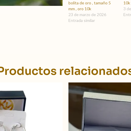
bolita de oro , tamaño 5
10k
mm , oro 10k
3 d
23 de marzo de 2026
Entr
Entrada similar
Productos relacionado