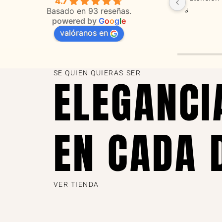
4.7
 
orientaciones convenientes 
en todo 
Basado en 93 reseñas.
powered by
G
o
o
g
l
e
valóranos en
s 
as
SE QUIEN QUIERAS SER
ELEGANCI
EN CADA 
VER TIENDA