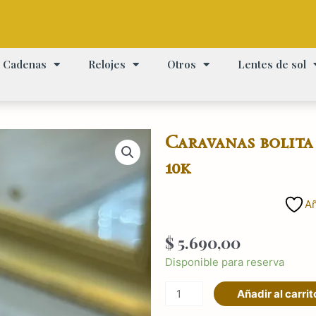
Cadenas
Relojes
Otros
Lentes de sol
Caravanas bolita 
10k
Añ
$
5.690,00
Caravanas
Disponible para reserva
bolita
Añadir al carrit
de
oro