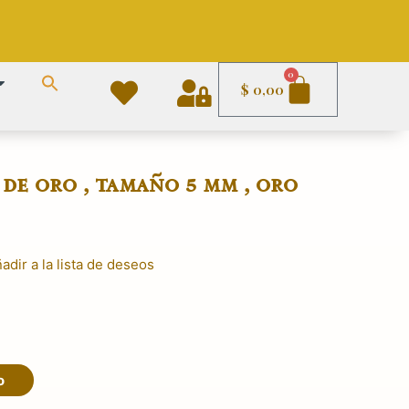
Carrito
0
$
0,00
de oro , tamaño 5 mm , oro
adir a la lista de deseos
o