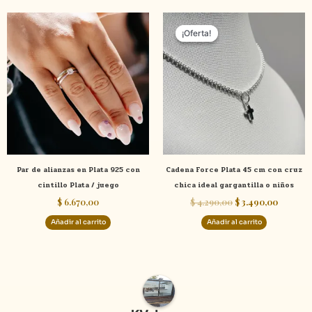
El
El
precio
precio
¡Oferta!
¡Oferta!
original
actual
era:
es:
$ 4.290,00.
$ 3.490,
Par de alianzas en Plata 925 con
Cadena Force Plata 45 cm con cruz
cintillo Plata / juego
chica ideal gargantilla o niños
$
6.670,00
$
4.290,00
$
3.490,00
Añadir al carrito
Añadir al carrito