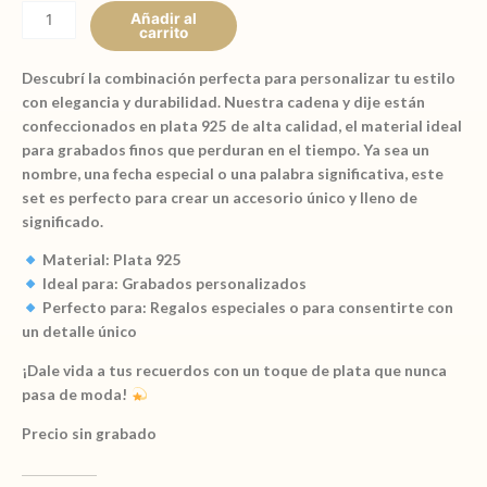
$ 2.990,00
ideal
Añadir al
carrito
para
grabado
Descubrí la combinación perfecta para personalizar tu estilo
tamaños
con elegancia y durabilidad. Nuestra cadena y dije están
11
confeccionados en plata 925 de alta calidad, el material ideal
o
para grabados finos que perduran en el tiempo. Ya sea un
14mm
nombre, una fecha especial o una palabra significativa, este
plata
set es perfecto para crear un accesorio único y lleno de
925
significado.
cantidad
Material:
Plata 925
Ideal para:
Grabados personalizados
Perfecto para:
Regalos especiales o para consentirte con
un detalle único
¡Dale vida a tus recuerdos con un toque de plata que nunca
pasa de moda!
Precio sin grabado