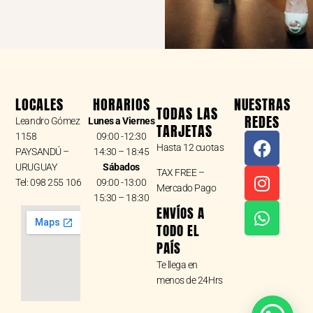
LOCALES
HORARIOS
NUESTRAS
TODAS LAS
REDES
Leandro Gómez
Lunes a Viernes
TARJETAS
F
I
W
1158
09:00 -12:30
Hasta 12 cuotas
a
n
h
PAYSANDÚ –
14:30 – 18:45
URUGUAY
Sábados
c
s
a
TAX FREE –
Tel: 098 255 106
09:00 -13:00
e
t
t
Mercado Pago
15:30 – 18:30
b
a
s
ENVÍOS A
o
g
a
TODO EL
o
r
p
PAÍS
k
a
p
Te llega en
m
menos de 24Hrs