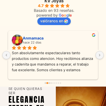
KV Joyas
4.7
Basado en 93 reseñas.
powered by
G
o
o
g
l
e
valóranos en
Anmamaca
hace 22 días
Son absolutamente espectaculares tanto 
productos como atencion. Hoy recibimos alianza 
y cadenita que mandamos a reparar, el trabajo 
fue excelente. Somos clientes y estamos 
encantados! Muchas gracias KV joyas
SE QUIEN QUIERAS
SER
ELEGANCIA