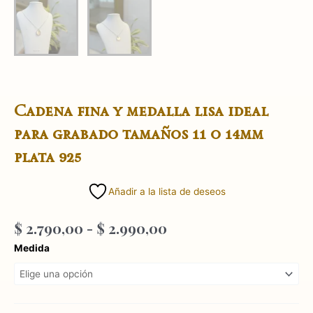
Cadena fina y medalla lisa ideal
para grabado tamaños 11 o 14mm
plata 925
Añadir a la lista de deseos
Rango
$
2.790,00
-
$
2.990,00
de
Cadena
Medida
precios:
fina
desde
y
$ 2.790,00
medalla
hasta
lisa