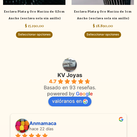
elegir
elegir
Esclava Plata y Oro Maciza de 0,5cm
Esclava Plata y Oro Maciza de 1cm
en
en
Ancho (esclava sola sin anillo)
Ancho (esclava sola sin anillo)
la
la
$
15.190,00
$
18.890,00
página
página
de
de
Seleccionar opciones
Seleccionar opciones
producto
product
KV Joyas
4.7
Basado en 93 reseñas.
powered by
G
o
o
g
l
e
valóranos en
Anmamaca
hace 22 días