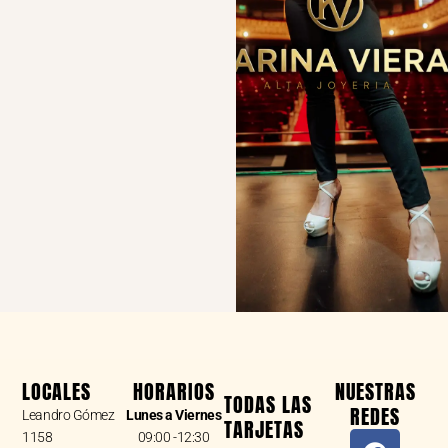
LOCALES
HORARIOS
NUESTRAS
TODAS LAS
REDES
Leandro Gómez
Lunes a Viernes
TARJETAS
F
I
W
1158
09:00 -12:30