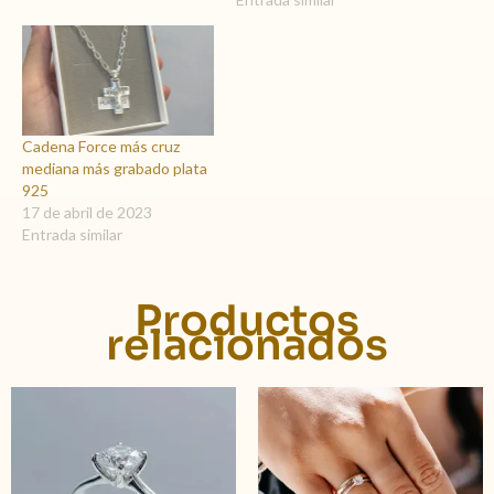
Cadena Force más cruz
mediana más grabado plata
925
17 de abril de 2023
Entrada similar
Productos
relacionados
Este
producto
tiene
múltiples