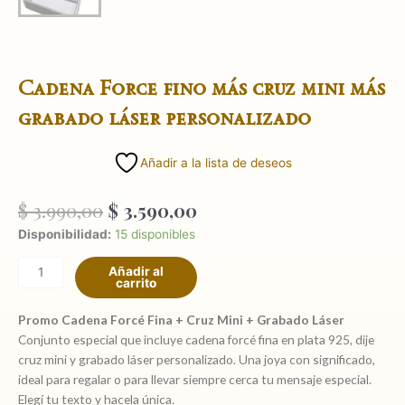
Cadena Force fino más cruz mini más
grabado láser personalizado
Añadir a la lista de deseos
El
El
$
3.990,00
$
3.590,00
precio
precio
Cadena
Disponibilidad:
15 disponibles
original
actual
Force
era:
es:
Añadir al
fino
carrito
$ 3.990,00.
$ 3.590,00.
más
cruz
Promo Cadena Forcé Fina + Cruz Mini + Grabado Láser
mini
Conjunto especial que incluye cadena forcé fina en plata 925, dije
más
cruz mini y grabado láser personalizado. Una joya con significado,
grabado
ideal para regalar o para llevar siempre cerca tu mensaje especial.
láser
Elegí tu texto y hacela única.