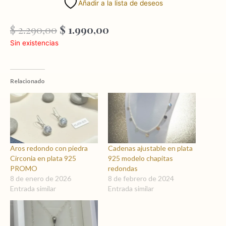
Añadir a la lista de deseos
El
El
$
2.290,00
$
1.990,00
precio
precio
Sin existencias
original
actual
era:
es:
$ 2.290,00.
$ 1.990,00.
Relacionado
Aros redondo con piedra
Cadenas ajustable en plata
Circonia en plata 925
925 modelo chapitas
PROMO
redondas
8 de enero de 2026
8 de febrero de 2024
Entrada similar
Entrada similar