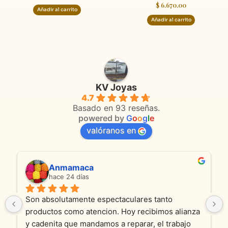
$
6.670,00
Añadir al carrito
Añadir al carrito
KV Joyas
4.7
Basado en 93 reseñas.
powered by
G
o
o
g
l
e
valóranos en
Anmamaca
hace 24 días
Son absolutamente espectaculares tanto 
productos como atencion. Hoy recibimos alianza 
y cadenita que mandamos a reparar, el trabajo 