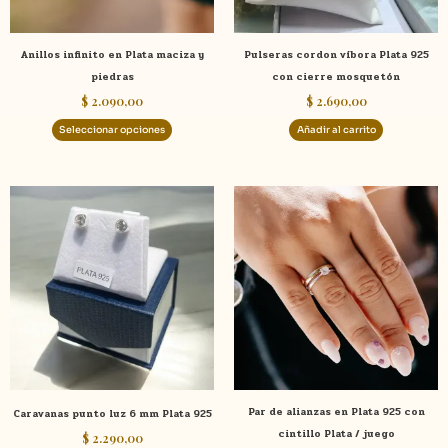
pueden
elegir
Anillos infinito en Plata maciza y
Pulseras cordon víbora Plata 925
en
piedras
con cierre mosquetón
la
$
2.090,00
$
2.690,00
página
de
Seleccionar opciones
Añadir al carrito
producto
Par de alianzas en Plata 925 con
Caravanas punto luz 6 mm Plata 925
cintillo Plata / juego
$
2.290,00