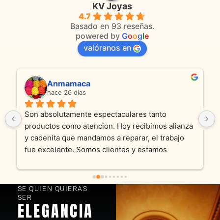
KV Joyas
4.7
Basado en 93 reseñas.
powered by
G
o
o
g
l
e
valóranos en
Anmamaca
hace 26 días
Son absolutamente espectaculares tanto 
productos como atencion. Hoy recibimos alianza 
y cadenita que mandamos a reparar, el trabajo 
fue excelente. Somos clientes y estamos 
encantados! Muchas gracias KV joyas
SE QUIEN QUIERAS
SER
ELEGANCIA