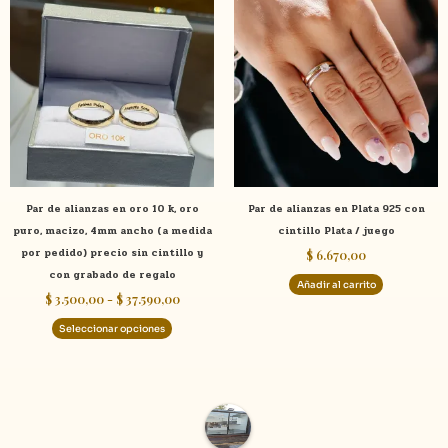
de
producto
precios:
tiene
desde
$ 3.500,00
múltiples
hasta
variantes.
$ 37.590,00
Las
opciones
se
pueden
elegir
Par de alianzas en oro 10 k, oro
Par de alianzas en Plata 925 con
en
puro, macizo, 4mm ancho (a medida
cintillo Plata / juego
la
por pedido) precio sin cintillo y
$
6.670,00
página
con grabado de regalo
de
Añadir al carrito
$
3.500,00
-
$
37.590,00
producto
Seleccionar opciones