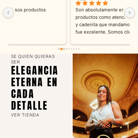
Son absolutamente espectaculares tanto 
productos como atencion. Hoy recibimos alianza 
y cadenita que mandamos a reparar, el trabajo 
fue excelente. Somos clientes y estamos 
encantados! Muchas gracias KV joyas
SE QUIEN QUIERAS
SER
ELEGANCIA
ETERNA EN
CADA
DETALLE
VER TIENDA