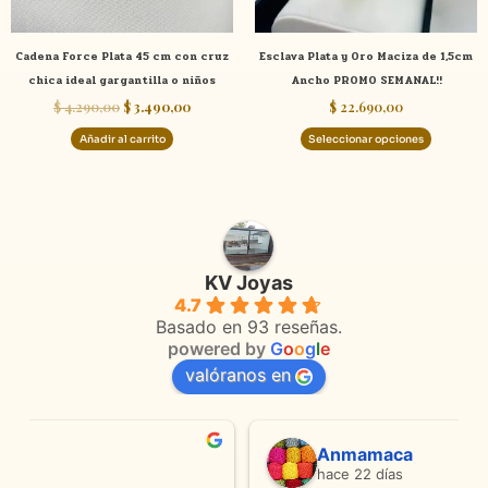
pueden
elegir
Cadena Force Plata 45 cm con cruz
Esclava Plata y Oro Maciza de 1,5cm
en
chica ideal gargantilla o niños
Ancho PROMO SEMANAL!!
la
$
4.290,00
$
3.490,00
$
22.690,00
página
de
Añadir al carrito
Seleccionar opciones
product
KV Joyas
4.7
Basado en 93 reseñas.
powered by
G
o
o
g
l
e
valóranos en
Anmamaca
hace 22 días