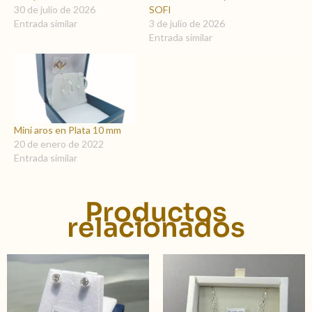
30 de julio de 2026
SOFI
Entrada similar
3 de julio de 2026
Entrada similar
Mini aros en Plata 10 mm
20 de enero de 2022
Entrada similar
Productos
relacionados
Rango
Este
de
product
precios
tiene
desde
$ 1.890
múltiple