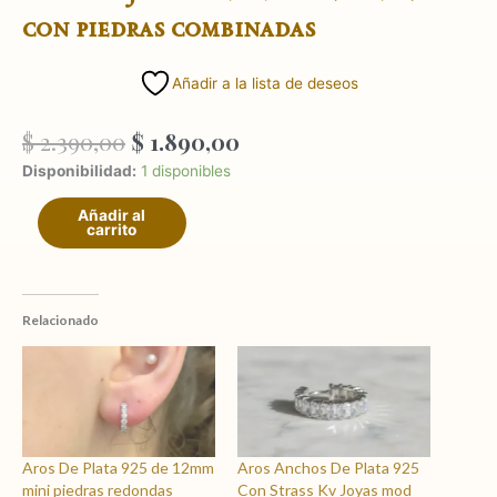
con piedras combinadas
Añadir a la lista de deseos
El
El
$
2.390,00
$
1.890,00
precio
precio
Aros
Disponibilidad:
1 disponibles
original
actual
Kv
era:
es:
Añadir al
Joyas
carrito
$ 2.390,00.
$ 1.890,00.
De
Plata
925
de
Relacionado
12
Mm
con
piedras
combinadas
cantidad
Aros De Plata 925 de 12mm
Aros Anchos De Plata 925
mini piedras redondas
Con Strass Kv Joyas mod