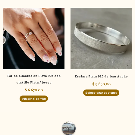
Este
product
tiene
múltiple
variante
Las
opcione
se
pueden
elegir
Par de alianzas en Plata 925 con
Esclava Plata 925 de 1cm Ancho
en
cintillo Plata / juego
$
9.690,00
la
$
6.670,00
página
Seleccionar opciones
de
Añadir al carrito
product