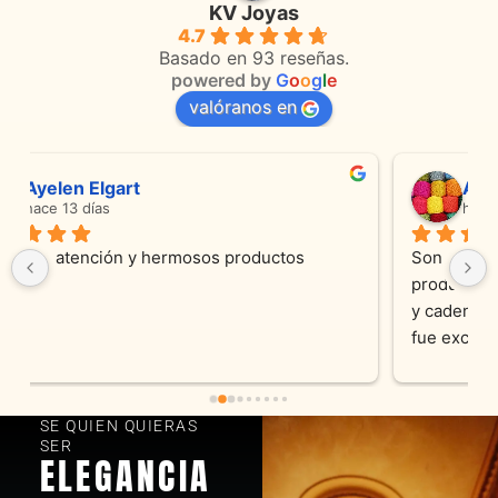
KV Joyas
4.7
Basado en 93 reseñas.
powered by
G
o
o
g
l
e
valóranos en
Anmamaca
hace 24 días
Son absolutamente espectaculares tanto 
productos como atencion. Hoy recibimos alianza 
y cadenita que mandamos a reparar, el trabajo 
fue excelente. Somos clientes y estamos 
encantados! Muchas gracias KV joyas
SE QUIEN QUIERAS
SER
ELEGANCIA