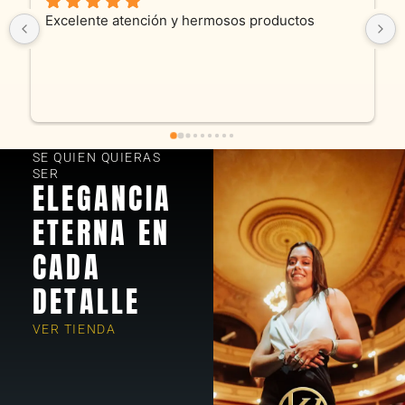
elente atención y hermosos productos
Son absolu
productos 
y cadenita 
fue excele
encantados
SE QUIEN QUIERAS
SER
ELEGANCIA
ETERNA EN
CADA
DETALLE
VER TIENDA