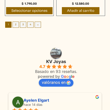
la
$
1.790,00
$
12.580,00
página
Seleccionar opciones
Añadir al carrito
de
producto
1
2
3
4
→
KV Joyas
4.7
Basado en 93 reseñas.
powered by
G
o
o
g
l
e
valóranos en
Ayelen Elgart
An
hace 14 días
hace