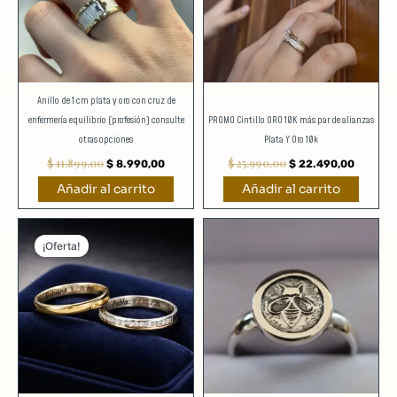
Anillo de 1 cm plata y oro con cruz de
enfermería equilibrio (profesión) consulte
PROMO Cintillo ORO 10K más par de alianzas
otras opciones
Plata Y Oro 10k
$
11.899,00
$
25.990,00
$
8.990,00
$
22.490,00
Añadir al carrito
Añadir al carrito
El
El
precio
precio
¡Oferta!
original
actual
era:
es:
$ 14.990,00.
$ 11.490,00.