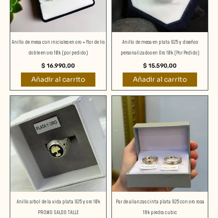
Anillo de mesa con iniciales en oro + flor de lis
Anillo de mesa en plata 925 y diseños
doble en oro 10k (por pedido)
personalizados en Oro 10k (Por Pedido)
$
16.990,00
$
15.590,00
Añadir al carrito
Añadir al carrito
Este
producto
tiene
múltiples
variantes.
Las
opciones
se
pueden
elegir
Anillo arbol de la vida plata 925 y oro 10k
Par de alianzas cinta plata 925 con oro rosa
en
PROMO SALDO TALLE
18k piedra cubic