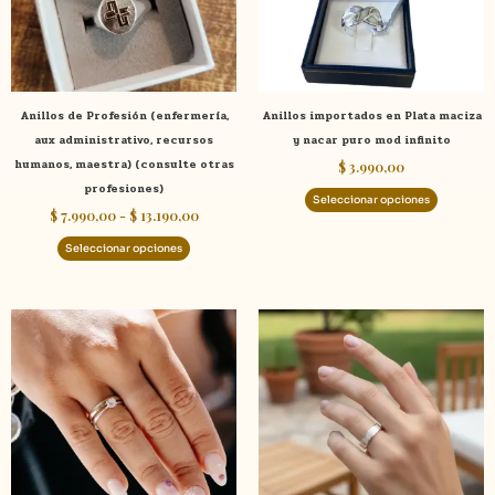
opciones
opcione
se
se
pueden
pueden
elegir
elegir
Anillos de Profesión (enfermería,
Anillos importados en Plata maciza
en
en
aux administrativo, recursos
y nacar puro mod infinito
la
la
humanos, maestra) (consulte otras
$
3.990,00
página
página
profesiones)
de
de
Seleccionar opciones
$
7.990,00
-
$
13.190,00
producto
product
Seleccionar opciones
Este
product
tiene
múltiple
variante
Las
opcione
se