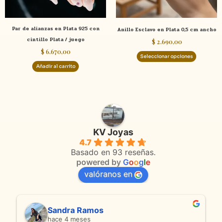
pueden
elegir
Par de alianzas en Plata 925 con
Anillo Esclavo en Plata 0,5 cm ancho
en
cintillo Plata / juego
$
2.690,00
la
$
6.670,00
página
Seleccionar opciones
de
Añadir al carrito
product
KV Joyas
4.7
Basado en 93 reseñas.
powered by
G
o
o
g
l
e
valóranos en
Sandra Ramos
hace 4 meses