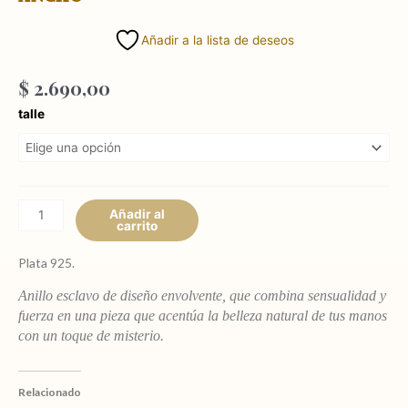
Añadir a la lista de deseos
$
2.690,00
Anillo
talle
Esclavo
en
Plata
0,5
cm
Añadir al
carrito
ancho
cantidad
Plata 925.
Anillo esclavo de diseño envolvente, que combina sensualidad y
fuerza en una pieza que acentúa la belleza natural de tus manos
con un toque de misterio.
Relacionado