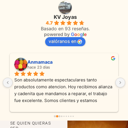
KV Joyas
4.7
Basado en 93 reseñas.
powered by
G
o
o
g
l
e
valóranos en
Anmamaca
hace 23 días
Son absolutamente espectaculares tanto 
productos como atencion. Hoy recibimos alianza 
y cadenita que mandamos a reparar, el trabajo 
fue excelente. Somos clientes y estamos 
encantados! Muchas gracias KV joyas
SE QUIEN QUIERAS