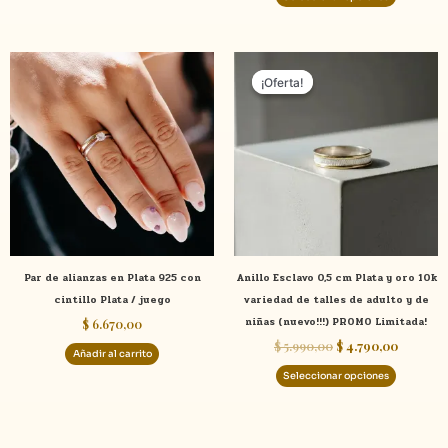
El
El
Este
precio
precio
¡Oferta!
¡Oferta!
product
original
actual
tiene
era:
es:
$ 5.990,00.
$ 4.790,
múltiple
variante
Las
opcione
se
pueden
elegir
Par de alianzas en Plata 925 con
Anillo Esclavo 0,5 cm Plata y oro 10k
en
cintillo Plata / juego
variedad de talles de adulto y de
la
niñas (nuevo!!!) PROMO Limitada!
$
6.670,00
página
$
5.990,00
$
4.790,00
de
Añadir al carrito
product
Seleccionar opciones