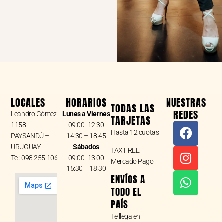
LOCALES
HORARIOS
NUESTRAS
TODAS LAS
REDES
Leandro Gómez
Lunes a Viernes
TARJETAS
F
I
W
1158
09:00 -12:30
Hasta 12 cuotas
a
n
h
PAYSANDÚ –
14:30 – 18:45
URUGUAY
Sábados
c
s
a
TAX FREE –
Tel: 098 255 106
09:00 -13:00
e
t
t
Mercado Pago
15:30 – 18:30
b
a
s
ENVÍOS A
o
g
a
TODO EL
o
r
p
PAÍS
k
a
p
Te llega en