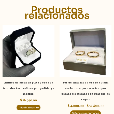
Productos
relacionados
Rango
Este
de
product
precios
tiene
desde
$ 4.00
múltiple
hasta
variante
$ 52.89
Las
opcione
se
pueden
elegir
Anillos de mesa en plata y oro con
Par de alianzas en oro 18 k 3 mm
en
iniciales (se realizan por pedido y a
ancho , oro puro macizo , por
la
medida)
pedido y a medida con grabado de
página
regalo
$
16.990,00
de
$
4.000,00
-
$
52.890,00
product
Añadir al carrito
Seleccionar opciones