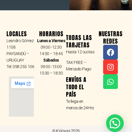
LOCALES
HORARIOS
NUESTRAS
TODAS LAS
REDES
Leandro Gómez
Lunes a Viernes
TARJETAS
F
I
W
1158
09:00 -12:30
Hasta 12 cuotas
a
n
h
PAYSANDÚ –
14:30 – 18:45
URUGUAY
Sábados
c
s
a
TAX FREE –
Tel: 098 255 106
09:00 -13:00
e
t
t
Mercado Pago
15:30 – 18:30
b
a
s
ENVÍOS A
o
g
a
TODO EL
o
r
p
PAÍS
k
a
p
Te llega en
m
menos de 24Hrs
© KVjoyas 2026