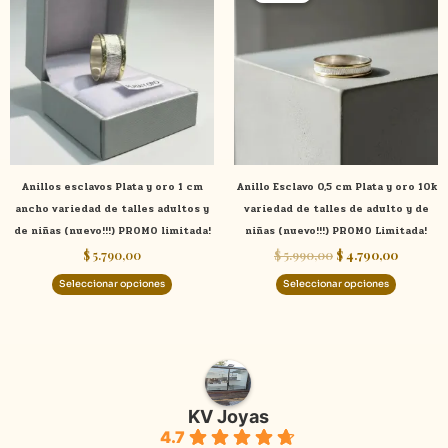
tiene
tiene
era:
es:
$ 5.990,00.
$ 4.790,
múltiples
múltiple
variantes.
variante
Las
Las
opciones
opcione
se
se
pueden
pueden
elegir
elegir
Anillos esclavos Plata y oro 1 cm
Anillo Esclavo 0,5 cm Plata y oro 10k
en
en
ancho variedad de talles adultos y
variedad de talles de adulto y de
la
la
de niñas (nuevo!!!) PROMO limitada!
niñas (nuevo!!!) PROMO Limitada!
página
página
$
5.790,00
$
5.990,00
$
4.790,00
de
de
producto
product
Seleccionar opciones
Seleccionar opciones
KV Joyas
4.7