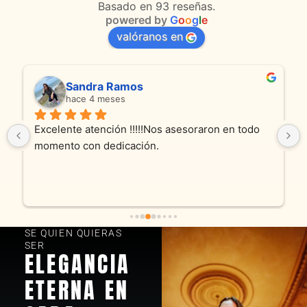
Basado en 93 reseñas.
powered by
G
o
o
g
l
e
valóranos en
Sandra Ramos
hace 4 meses
Excelente atención !!!!!Nos asesoraron en todo 
momento con dedicación.
SE QUIEN QUIERAS
SER
ELEGANCIA
ETERNA EN