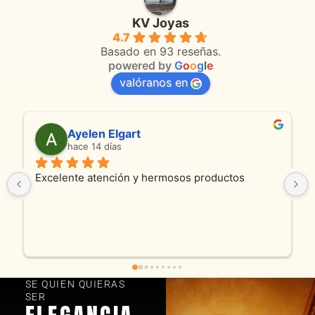
KV Joyas
4.7
Basado en 93 reseñas.
powered by
G
o
o
g
l
e
valóranos en
Anmamaca
hace 24 días
Son absolutamente espectaculares tanto 
productos como atencion. Hoy recibimos alianza 
y cadenita que mandamos a reparar, el trabajo 
fue excelente. Somos clientes y estamos 
encantados! Muchas gracias KV joyas
SE QUIEN QUIERAS
SER