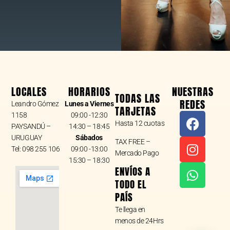
LOCALES
HORARIOS
NUESTRAS
TODAS LAS
REDES
Leandro Gómez
Lunes a Viernes
TARJETAS
F
I
W
1158
09:00 -12:30
Hasta 12 cuotas
a
n
h
PAYSANDÚ –
14:30 – 18:45
URUGUAY
Sábados
c
s
a
TAX FREE –
Tel: 098 255 106
09:00 -13:00
e
t
t
Mercado Pago
15:30 – 18:30
b
a
s
ENVÍOS A
o
g
a
TODO EL
o
r
p
PAÍS
k
a
p
Te llega en
m
menos de 24Hrs